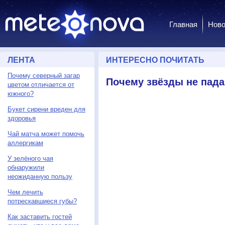
Главная
Ново
ЛЕНТА
ИНТЕРЕСНО ПОЧИТАТЬ
Почему северный загар
Почему звёзды не пад
цветом отличается от
южного?
Букет сирени вреден для
здоровья
Чай матча может помочь
аллергикам
У зелёного чая
←
обнаружили
неожиданную пользу
Чем лечить
потрескавшиеся губы?
Как заставить гостей