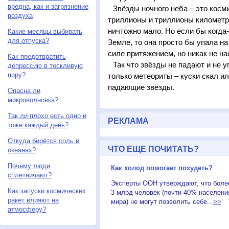
вредна, как и загрязнение
Звёзды ночного неба – это косм
воздуха
триллионы и триллионы километр
ничтожно мало. Но если бы когда
Какие месяцы выбирать
для отпуска?
Земле, то она просто бы упала на
силе притяжением, но никак не на
Как предотвратить
Так что звёзды не падают и не 
депрессию в тоскливую
пору?
только метеориты – куски скал и
падающие звёзды.
Опасна ли
микроволновка?
Так ли плохо есть одно и
РЕКЛАМА
тоже каждый день?
Откуда берётся соль в
ЧТО ЕЩЕ ПОЧИТАТЬ?
океанах?
Почему люди
Как холод помогает похудеть?
сплетничают?
Эксперты ООН утверждают, что боле
Как запуски космических
3 млрд человек (почти 40% населени
ракет влияют на
мира) не могут позволить себе...
>>
атмосферу?