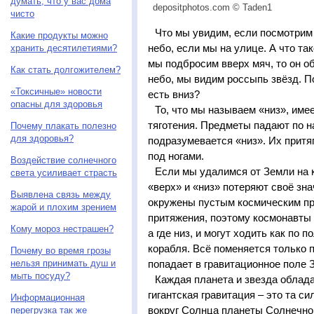
думать, что у вас дома
depositphotos.com © Taden1
чисто
Что мы увидим, если посмотрим
Какие продукты можно
небо, если мы на улице. А что т
хранить десятилетиями?
мы подбросим вверх мяч, то он о
Как стать долгожителем?
небо, мы видим россыпь звёзд. П
«Токсичные» новости
есть вниз?
опасны для здоровья
То, что мы называем «низ», име
тяготения. Предметы падают по н
Почему плакать полезно
для здоровья?
подразумевается «низ». Их притя
под ногами.
Воздействие солнечного
Если мы удалимся от Земли на 
света усиливает страсть
«верх» и «низ» потеряют своё зн
Выявлена связь между
окружены пустым космическим пр
жарой и плохим зрением
притяжения, поэтому космонавты н
Кому мороз нестрашен?
а где низ, и могут ходить как по п
корабля. Всё поменяется только п
Почему во время грозы
нельзя принимать душ и
попадает в гравитационное поле 
мыть посуду?
Каждая планета и звезда облад
гигантская гравитация – это та с
Информационная
вокруг Солнца планеты Солнечно
перегрузка так же