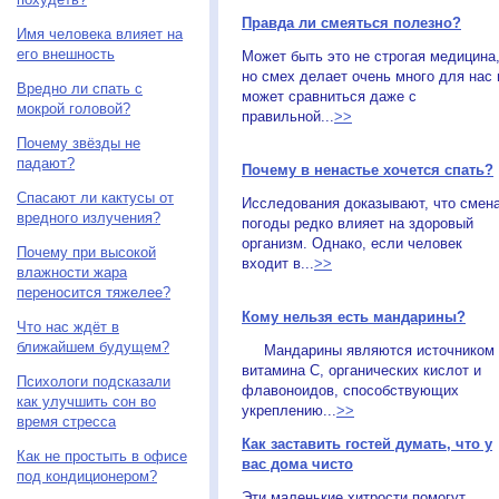
Правда ли смеяться полезно?
Имя человека влияет на
его внешность
Может быть это не строгая медицина
но смех делает очень много для нас 
Вредно ли спать с
может сравниться даже с
мокрой головой?
правильной...
>>
Почему звёзды не
падают?
Почему в ненастье хочется спать?
Спасают ли кактусы от
Исследования доказывают, что смен
вредного излучения?
погоды редко влияет на здоровый
организм. Однако, если человек
Почему при высокой
входит в...
>>
влажности жара
переносится тяжелее?
Кому нельзя есть мандарины?
Что нас ждёт в
ближайшем будущем?
Мандарины являются источником
витамина C, органических кислот и
Психологи подсказали
флавоноидов, способствующих
как улучшить сон во
укреплению...
>>
время стресса
Как заставить гостей думать, что у
Как не простыть в офисе
вас дома чисто
под кондиционером?
Эти маленькие хитрости помогут