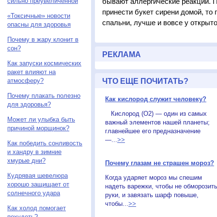
сильно преувеличенной
бывают аллергические реакции. П
принести букет сирени домой, то 
«Токсичные» новости
спальни, лучше и вовсе у открыто
опасны для здоровья
Почему в жару клонит в
сон?
РЕКЛАМА
Как запуски космических
ракет влияют на
атмосферу?
ЧТО ЕЩЕ ПОЧИТАТЬ?
Почему плакать полезно
Как кислород служит человеку?
для здоровья?
Кислород (O2) — один из самых
Может ли улыбка быть
важный элементов нашей планеты;
причиной морщинок?
главнейшее его предназначение
—...
>>
Как победить сонливость
и хандру в зимние
хмурые дни?
Почему глазам не страшен мороз?
Кудрявая шевелюра
Когда ударяет мороз мы спешим
хорошо защищает от
надеть варежки, чтобы не обморозит
солнечного удара
руки, и завязать шарф повыше,
чтобы...
>>
Как холод помогает
похудеть?