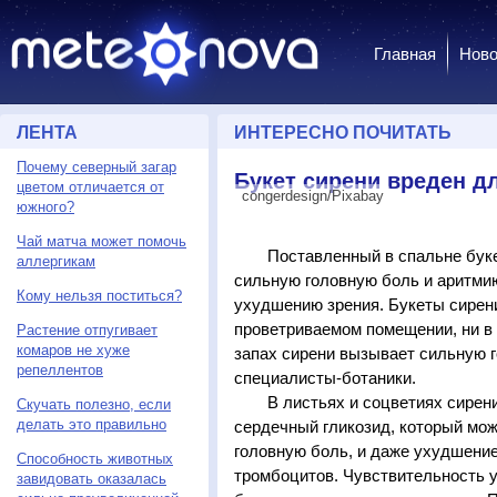
Главная
Ново
ЛЕНТА
ИНТЕРЕСНО ПОЧИТАТЬ
Почему северный загар
Букет сирени вреден д
цветом отличается от
congerdesign/Pixabay
южного?
Чай матча может помочь
Поставленный в спальне букет
аллергикам
сильную головную боль и аритмию
Кому нельзя поститься?
ухудшению зрения. Букеты сирени
проветриваемом помещении, ни в к
Растение отпугивает
комаров не хуже
запах сирени вызывает сильную 
репеллентов
специалисты-ботаники.
В листьях и соцветиях сирени 
Скучать полезно, если
делать это правильно
сердечный гликозид, который мож
головную боль, и даже ухудшение
Способность животных
тромбоцитов. Чувствительность у
завидовать оказалась