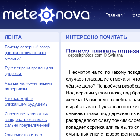
Главная
Ново
ЛЕНТА
ИНТЕРЕСНО ПОЧИТАТЬ
Почему северный загар
Почему плакать полезн
цветом отличается от
depositphotos.com © Svitlana
южного?
Букет сирени вреден для
Несмотря на то, по какому пово
здоровья
случаев плакавшие отмечают, что
Чай матча может помочь
чём же дело? Попробуем разобра
аллергикам
Над верхним углом глаза, под бр
Что нас ждёт в
железа. Размером она небольшая,
ближайшем будущем?
вырабатывать буквально потоки 
омывают глаза, поддерживая их в 
Способность животных
завидовать оказалась
распределяют слезу тонким слоем
сильно преувеличенной
попадает соринка или пыль, то с
смыть пылинки с поверхности гла
Одиночество стало