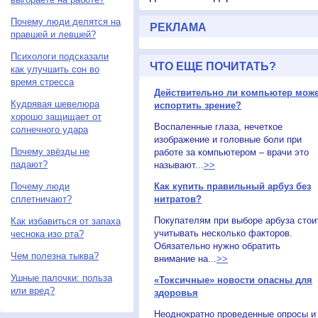
Почему люди делятся на
РЕКЛАМА
правшей и левшей?
Психологи подсказали
ЧТО ЕЩЕ ПОЧИТАТЬ?
как улучшить сон во
время стресса
Действительно ли компьютер мож
Кудрявая шевелюра
испортить зрение?
хорошо защищает от
Воспаленные глаза, нечеткое
солнечного удара
изображение и головные боли при
Почему звёзды не
работе за компьютером – врачи это
падают?
называют...
>>
Почему люди
Как купить правильный арбуз без
сплетничают?
нитратов?
Покупателям при выборе арбуза стои
Как избавиться от запаха
учитывать несколько факторов.
чеснока изо рта?
Обязательно нужно обратить
Чем полезна тыква?
внимание на...
>>
Ушные палочки: польза
«Токсичные» новости опасны для
или вред?
здоровья
Неоднократно проведенные опросы и