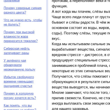
проблемой
протокам, а переполняют веки и те
функция.
Почему северные сияния
А вот когда мы плачем, слёзы в
разного цвета?
Чаще всего люди плачут от грусти
Что не нужно есть, чтобы
бывают и слёзы радости. В чём ж
не болеть?
основном состоят из воды, жиров
Почему при высокой
соды). Поэтому слёзы, текущие 
влажности жара
вкус.
переносится тяжелее?
Когда мы испытываем сильные эм
Сибирская нефть
вырабатывает вещества, сигнали
залечивает раны
вредном стрессе – дистрессе, в о
продуцирует специальные стресс
У зелёного чая
обнаружили
занимавшиеся проблемой плача, 
неожиданную пользу
некоторые из этих сигнальных ве
Получается, что слёзы помогают 
Избыток свободного
времени уменьшает
образующихся в результате сильн
ощущение счастья
вещества выводятся, мы начинае
Многие замечают, что после того,
Почему в холодную
прилив свежести. Конечно, не сто
погоду хочется есть?
иногда выплакать свои эмоции со
Как понять, что вы
для нашего здоровья.
выгораете на работе?