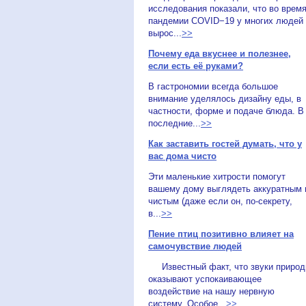
исследования показали, что во врем
пандемии COVID−19 у многих людей
вырос...
>>
Почему еда вкуснее и полезнее,
если есть её руками?
В гастрономии всегда большое
внимание уделялось дизайну еды, в
частности, форме и подаче блюда. В
последние...
>>
Как заставить гостей думать, что у
вас дома чисто
Эти маленькие хитрости помогут
вашему дому выглядеть аккуратным 
чистым (даже если он, по-секрету,
в...
>>
Пение птиц позитивно влияет на
самочувствие людей
Известный факт, что звуки приро
оказывают успокаивающее
воздействие на нашу нервную
систему. Особое...
>>