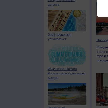
Погода в Москве 5
августа
Зной продолжит
усиливаться
Послед
Минувш
стало 
года и 
опереди
Изменение климата
России происходит очень
быстро
Извержение