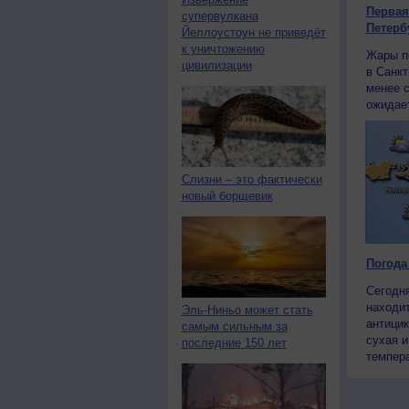
Первая
супервулкана
Петерб
Йеллоустоун не приведёт
к уничтожению
Жары п
цивилизации
в Санкт
менее 
ожидает
Слизни – это фактически
новый борщевик
Погода
Сегодн
находи
Эль-Ниньо может стать
антицик
самым сильным за
сухая и
последние 150 лет
темпера