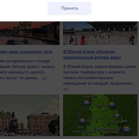
Принять
няя жара нынешнего лета
В Южной Корее обновлён
национальный рекорд жары
ее воскресенье в столице
самым тёплым днём с начала
В Южной Корее зафиксирована самая
лету наконец-то удалось
высокая температура с момента
ть весну: по данны...
>>
начала инструментальных
наблюдений за погодой, продолжаю...
>>