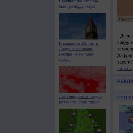
Европейские столицы
бьют рекорды жары
Rawligh
Дневн
среду 
Впервые за 155 лет в
темпер
Лондоне в течение
месяца не выпадал
Дафра) 
дождь
зарегис
читать 
РЕКЛ
Лето продолжит щедро
ЧТО Е
раздавать своё тепло!