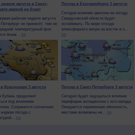
 неделя августа в Санкт-
Погода в Екатеринбурге 3 августа
урге жаркой не будет
Сегодня влияние циклона на погоду
ервая рабочая неделя августа
Свердловской области будет
-Петербург не принесёт, тем не
ослабевать. По мере отхода
средний температурный фон
атмосферного вихря на восток в о...
ся близк...
>>
>>
 в Краснодаре 3 августа
Погода в Санкт-Петербурге 3 августа
я Кубань продолжит
Сегодня будет ощущаться влияние
ться под влиянием
периферии антициклона с юго-запада.
лона. Сохранится солнечная,
Ожидается переменная облачность,
 жаркая погода с
местами возможны не...
>>
турой...
>>