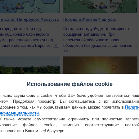
в Санкт-Петербурге 4 августа
Погода в Москве 4 августа
 город останется под
Сегодня погоду будет формировать
ем обширного барического
обширный антициклон. При
ума, расположившегося над
переменной облачности вновь
льными областями Европе...
>>
обойдётся без дождей, а солнечные ...
>>
Использование файлов cookie
 используем файлы cookie, чтобы Вам было удобнее пользоваться на
йтом. Продолжая просмотр, Вы соглашаетесь с их использовани
ние климата повлияло на
Аномальный зной иссушил Европу
дробнее о том, как мы обрабатываем данные, можно прочитать в
Полит
ский чернозём
и двигается в сторону России
нфиденциальности
.
 также можете самостоятельно ограничить или полностью запрет
еды из России впервые
В самом Старом Свете жара и засуха
охранение файлов cookie, изменив соответствующие настрой
 то, как перемены в уровне
привели к обмелению крупнейших рек.
зопасности в Вашем веб-браузере.
 и другие климатические
Сегодня в Румынии возобновятся
ия повлияли на свойс...
>>
беспрецедентные ра...
>>