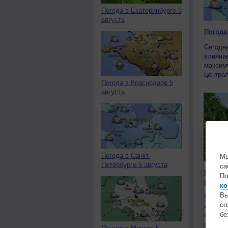
Погода в Екатеринбурге 5
августа
Погода 
Сегодня
влияни
максим
центра
Погода в Краснодаре 5
августа
Погода в Санкт-
Мы
Петербурге 5 августа
са
Измене
По
россий
ко
Вы
Почвов
с
изучили
бе
осадков
изменен