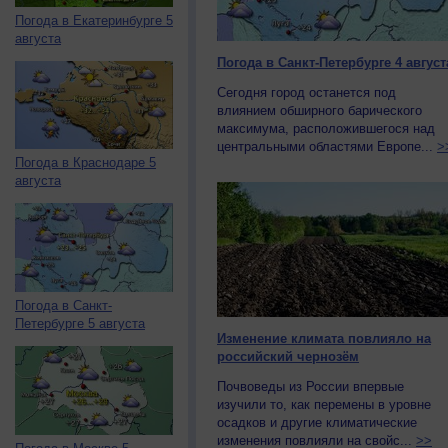
Погода в Екатеринбурге 5
августа
Погода в Санкт-Петербурге 4 август
Сегодня город останется под
влиянием обширного барического
максимума, расположившегося над
центральными областями Европе...
>
Погода в Краснодаре 5
августа
Погода в Санкт-
Петербурге 5 августа
Изменение климата повлияло на
российский чернозём
Почвоведы из России впервые
изучили то, как перемены в уровне
осадков и другие климатические
изменения повлияли на свойс...
>>