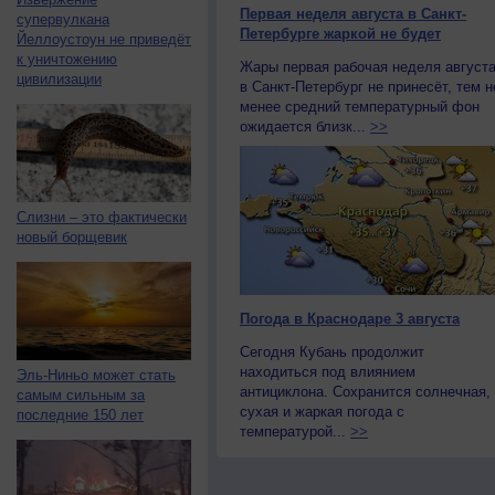
Первая неделя августа в Санкт-
супервулкана
Петербурге жаркой не будет
Йеллоустоун не приведёт
к уничтожению
Жары первая рабочая неделя август
цивилизации
в Санкт-Петербург не принесёт, тем н
менее средний температурный фон
ожидается близк...
>>
Слизни – это фактически
новый борщевик
Погода в Краснодаре 3 августа
Сегодня Кубань продолжит
находиться под влиянием
Эль-Ниньо может стать
антициклона. Сохранится солнечная,
самым сильным за
сухая и жаркая погода с
последние 150 лет
температурой...
>>