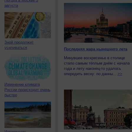
Погода в Москве 5
августа
Зной продолжит
усиливаться
Последняя жара нынешнего лета
Минувшее воскресенье в столице
стало самым тёплым днём с начала
года и лету наконец-то удалось
опередить весну: по данны...
>>
Изменение климата
России происходит очень
быстро
Извержение