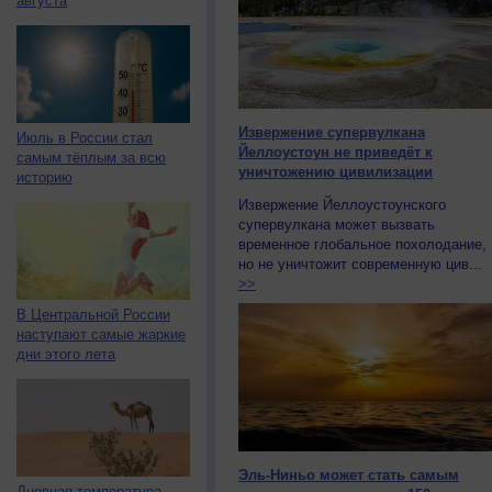
августа
Извержение супервулкана
Июль в России стал
Йеллоустоун не приведёт к
самым тёплым за всю
уничтожению цивилизации
историю
Извержение Йеллоустоунского
супервулкана может вызвать
временное глобальное похолодание,
но не уничтожит современную цив...
>>
В Центральной России
наступают самые жаркие
дни этого лета
Эль-Ниньо может стать самым
Дневная температура