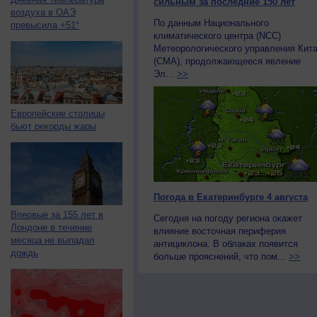
сильным за последние 150 лет
воздуха в ОАЭ
По данным Национального
превысила +51°
климатического центра (NCC)
Метеорологического управления Кит
(CMA), продолжающееся явление
Эл...
>>
Европейские столицы
бьют рекорды жары
Погода в Екатеринбурге 4 августа
Впервые за 155 лет в
Сегодня на погоду региона окажет
Лондоне в течение
влияние восточная периферия
месяца не выпадал
антициклона. В облаках появится
дождь
больше прояснений, что пом...
>>