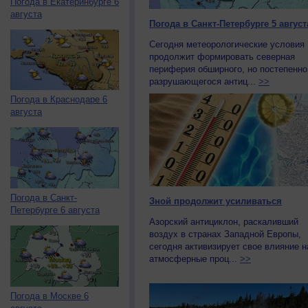
Погода в Екатеринбурге 6
августа
Погода в Санкт-Петербурге 5 август
Сегодня метеорологические условия
продолжит формировать северная
периферия обширного, но постепенно
разрушающегося антиц...
>>
Погода в Краснодаре 6
августа
Погода в Санкт-
Зной продолжит усиливаться
Петербурге 6 августа
Азорский антициклон, раскаливший
воздух в странах Западной Европы,
сегодня активизирует свое влияние н
атмосферные проц...
>>
Погода в Москве 6