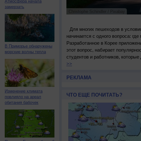
Атмосфера начала
замерзать
Christophe Schindler / Pixabay
Для многих пешеходов в услови
начинается с одного вопроса: где
Разработанное в Корее приложение
В Приморье обнаружены
этот вопрос, набирает популярнос
морские волны тепла
студентов и работников, которые
>>
РЕКЛАМА
Изменение климата
ЧТО ЕЩЕ ПОЧИТАТЬ?
повлияло на ареал
обитания бабочек