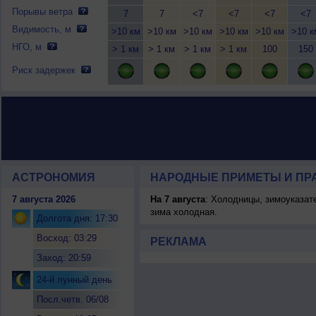
Порывы ветра
7
7
<7
<7
<7
<7
Видимость, м
>10 км
>10 км
>10 км
>10 км
>10 км
>10 к
НГО, м
> 1 км
> 1 км
> 1 км
> 1 км
100
150
Риск задержек
АСТРОНОМИЯ
НАРОДНЫЕ ПРИМЕТЫ И ПР
7 августа 2026
На 7 августа
: Холодницы, зимоуказат
зима холодная.
Долгота дня: 17:30
Восход: 03:29
РЕКЛАМА
Заход: 20:59
24-й лунный день
Посл.четв. 06/08