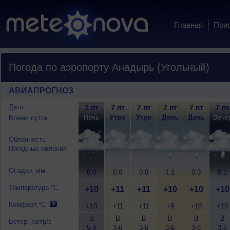
Главная
Пои
Погода по аэропорту Анадырь (Угольный)
АВИАПРОГНОЗ
Дата
7 пт
7 пт
7 пт
7 пт
7 пт
7 пт
Ночь
Утро
Утро
День
День
Вече
Время суток
Облачность
Погодные явления
Осадки, мм
0.0
0.0
0.0
1.1
0.3
0.1
Температура °C
+10
+11
+11
+10
+10
+10
Комфорт,°C
+10
+11
+11
+9
+10
+10
В
В
В
В
В
В
Ветер, метр/с
5-9
3-6
3-6
3-6
3-6
3-6