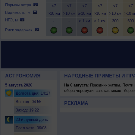
Порывы ветра
<7
<7
<7
<7
<7
<7
Видимость, м
>10 км
>10 км
5-10 км
>10 км
>10 км
>10 к
НГО, м
-
-
> 1 км
> 1 км
300
500
Риск задержек
АСТРОНОМИЯ
НАРОДНЫЕ ПРИМЕТЫ И ПР
5 августа 2026
На 6 августа
: Праздник жатвы. Почти
сбора черемухи, заготавливают берез
Долгота дня: 14:27
Восход: 04:55
РЕКЛАМА
Заход: 19:22
23-й лунный день
Посл.четв. 06/08