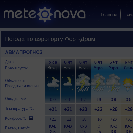
Главная
Пои
Погода по аэропорту Форт-Драм
АВИАПРОГНОЗ
Дата
5 ср
6 чт
6 чт
6 чт
6 чт
6 чт
Вечер
Ночь
Ночь
Утро
Утро
Ден
Время суток
Облачность
Погодные явления
Осадки, мм
0.0
0.1
1.7
3.9
0.6
0.5
Температура °C
+21
+21
+20
+22
+26
+29
Комфорт,°C
+22
+21
+20
+18
+28
+31
Ю-В
Ю-В
Ю-В
Ю
Ю-З
Ю-З
Ветер, метр/с
2-5
2-5
2-5
2-5
3-6
3-6