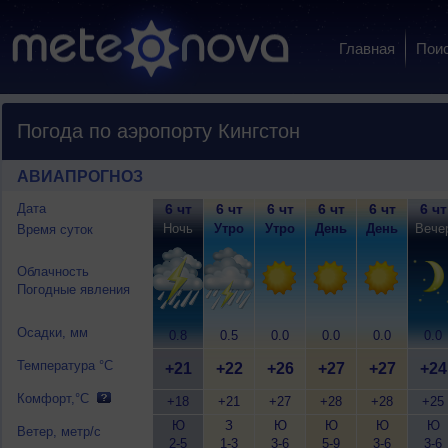
Главная
Пои
Погода по аэропорту Кингстон
АВИАПРОГНОЗ
Дата
6 чт
6 чт
6 чт
6 чт
6 чт
6 чт
Ночь
Утро
Утро
День
День
Вече
Время суток
Облачность
Погодные явления
Осадки, мм
0.8
0.5
0.0
0.0
0.0
0.0
Температура °C
+21
+22
+26
+27
+27
+24
Комфорт,°C
+18
+21
+27
+28
+28
+25
Ю
З
Ю
Ю
Ю
Ю
Ветер, метр/с
2-5
1-3
3-6
5-9
3-6
3-6