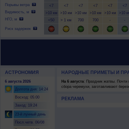
Порывы ветра
<7
<7
<7
<7
<7
<7
Видимость, м
>10 км
>10 км
>10 км
>10 км
>10 км
>10 к
НГО, м
<50
> 1 км
700
700
-
-
Риск задержек
АСТРОНОМИЯ
НАРОДНЫЕ ПРИМЕТЫ И ПР
6 августа 2026
На 6 августа
: Праздник жатвы. Почти
сбора черемухи, заготавливают берез
Долгота дня: 14:24
Восход: 05:00
РЕКЛАМА
Заход: 19:24
23-й лунный день
Посл.четв. 06/08