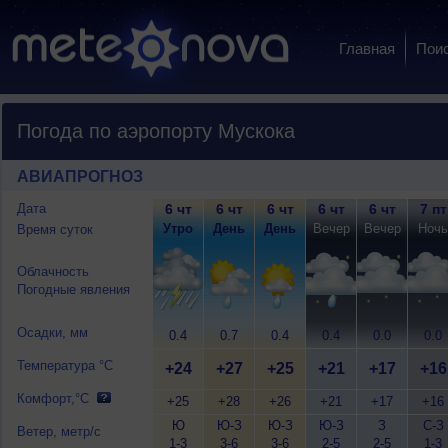
Главная
Пои
Погода по аэропорту Мускока
АВИАПРОГНОЗ
Дата
6 чт
6 чт
6 чт
6 чт
6 чт
7 пт
Утро
День
День
Вечер
Вечер
Ночь
Время суток
Облачность
Погодные явления
Осадки, мм
0.4
0.7
0.4
0.4
0.0
0.0
Температура °C
+24
+27
+25
+21
+17
+16
Комфорт,°C
+25
+28
+26
+21
+17
+16
Ю
Ю-З
Ю-З
Ю-З
З
С-З
Ветер, метр/с
1-3
3-6
3-6
2-5
2-5
1-3