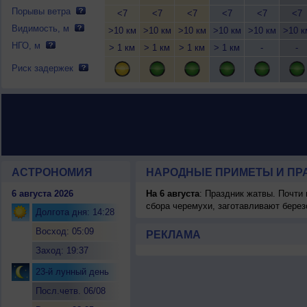
Порывы ветра
<7
<7
<7
<7
<7
<7
Видимость, м
>10 км
>10 км
>10 км
>10 км
>10 км
>10 к
НГО, м
> 1 км
> 1 км
> 1 км
> 1 км
-
-
Риск задержек
АСТРОНОМИЯ
НАРОДНЫЕ ПРИМЕТЫ И ПР
6 августа 2026
На 6 августа
: Праздник жатвы. Почти
сбора черемухи, заготавливают берез
Долгота дня: 14:28
Восход: 05:09
РЕКЛАМА
Заход: 19:37
23-й лунный день
Посл.четв. 06/08