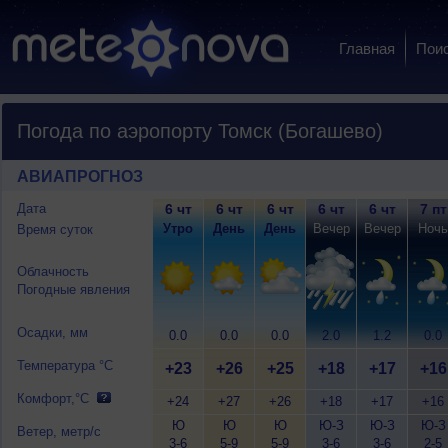
Главная
Пои
Погода по аэропорту Томск (Богашево)
АВИАПРОГНОЗ
Дата
6 чт
6 чт
6 чт
6 чт
6 чт
7 пт
Утро
День
День
Вечер
Вечер
Ночь
Время суток
Облачность
Погодные явления
Осадки, мм
0.0
0.0
0.0
2.0
1.2
0.0
Температура °C
+23
+26
+25
+18
+17
+16
Комфорт,°C
+24
+27
+26
+18
+17
+16
Ю
Ю
Ю
Ю-З
Ю-З
Ю-З
Ветер, метр/с
3-6
5-9
5-9
3-6
3-6
2-5