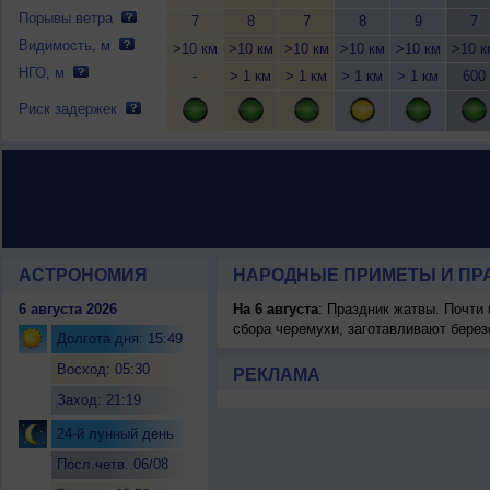
Порывы ветра
7
8
7
8
9
7
Видимость, м
>10 км
>10 км
>10 км
>10 км
>10 км
>10 к
НГО, м
-
> 1 км
> 1 км
> 1 км
> 1 км
600
Риск задержек
АСТРОНОМИЯ
НАРОДНЫЕ ПРИМЕТЫ И ПР
6 августа 2026
На 6 августа
: Праздник жатвы. Почти
сбора черемухи, заготавливают берез
Долгота дня: 15:49
Восход: 05:30
РЕКЛАМА
Заход: 21:19
24-й лунный день
Посл.четв. 06/08