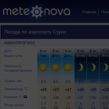
Главная
Пои
Погода по аэропорту Сурос
АВИАПРОГНОЗ
Дата
6 чт
6 чт
6 чт
6 чт
6 чт
7 пт
Утро
День
День
Вечер
Вечер
Ночь
Время суток
Облачность
Погодные явления
Осадки, мм
0.0
0.0
0.0
0.0
0.0
0.0
Температура °C
+25
+27
+27
+26
+25
+25
Комфорт,°C
+26
+28
+29
+27
+26
+26
С-З
З
З
З
З
С-З
Ветер, метр/с
2-5
3-6
2-5
3-6
3-6
3-6