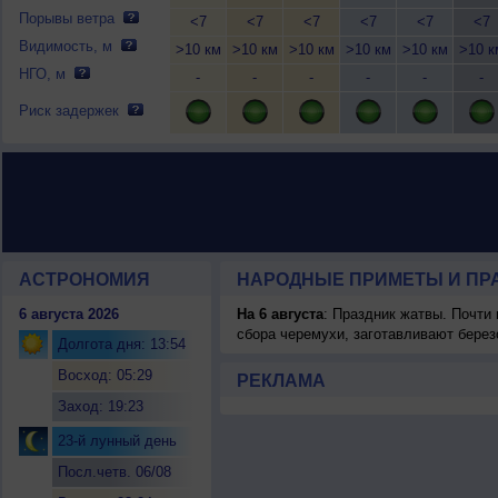
Порывы ветра
<7
<7
<7
<7
<7
<7
Видимость, м
>10 км
>10 км
>10 км
>10 км
>10 км
>10 к
НГО, м
-
-
-
-
-
-
Риск задержек
АСТРОНОМИЯ
НАРОДНЫЕ ПРИМЕТЫ И ПР
6 августа 2026
На 6 августа
: Праздник жатвы. Почти
сбора черемухи, заготавливают берез
Долгота дня: 13:54
Восход: 05:29
РЕКЛАМА
Заход: 19:23
23-й лунный день
Посл.четв. 06/08