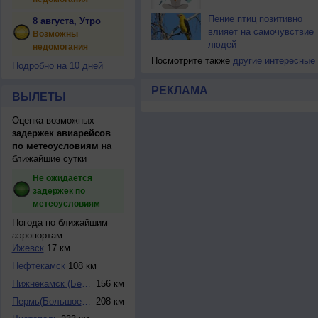
Пение птиц позитивно
8 августа, Утро
влияет на самочувствие
Возможны
людей
недомогания
Посмотрите также
другие интересные
Подробно на 10 дней
РЕКЛАМА
ВЫЛЕТЫ
Оценка возможных
задержек авиарейсов
по метеоусловиям
на
ближайшие сутки
Не ожидается
задержек по
метеоусловиям
Погода по ближайшим
аэропортам
Ижевск
17 км
Нефтекамск
108 км
Нижнекамск (Бегиш...
156 км
Пермь(Большое Сав...
208 км