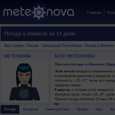
Главная
Пои
Погода в Ижевске на 14 дней
Все страны
›
Россия
›
Удмуртская Республика
›
Погода в Ижевске
МЕТЕОНОВА
БЛОГ МЕТЕОНОВЫ
Прогноз погоды в Ижевске (Удму
Этой ночью
ожидается переменная об
Атмосферное давление в пределах н
облачность, +25..27°, ветер юго-зап
пределах нормы. .
8 августа
, в течение суток ожидаетс
возможна гроза; ночью +18..20°, днем
умеренный.
Прогноз погоды
обновлен 23 часа 24 
Погода
Аллергия
Самочувствие
Профи
Агро
Ав