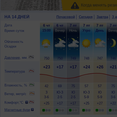
Когда менять рези
НА 14 ДНЕЙ
Почасовой
Сегодня
Завтра
3 
Дата
6 чт
6 чт
7 пт
7 пт
7 пт
7 пт
15:00
Вечер
Ночь
Утро
День
Вече
Время суток
Облачность
Осадки
Давление
, мм.
750
750
749
748
747
746
+23
+17
+17
+24
+26
+21
Температура
Влажность, %
42
69
75
57
57
75
З
Ю-З
Ю
Ю-З
Ю
Ю
Ветер, метр/с
3-6
2-5
2-5
5-9
5-9
3-6
Комфорт,°C
+25
+17
+17
+25
+27
+22
Магнитные бури