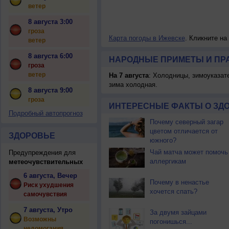
ветер
8 августа 3:00
гроза
Карта погоды в Ижевске
. Кликните на
ветер
8 августа 6:00
НАРОДНЫЕ ПРИМЕТЫ И ПР
гроза
ветер
На 7 августа
: Холодницы, зимоуказат
зима холодная.
8 августа 9:00
гроза
ИНТЕРЕСНЫЕ ФАКТЫ О ЗД
Подробный автопрогноз
Почему северный загар
цветом отличается от
ЗДОРОВЬЕ
южного?
Чай матча может помочь
Предупреждения для
аллергикам
метеочувствительных
6 августа, Вечер
Почему в ненастье
Риск ухудшения
хочется спать?
самочувствия
7 августа, Утро
За двумя зайцами
Возможны
погонишься...
недомогания