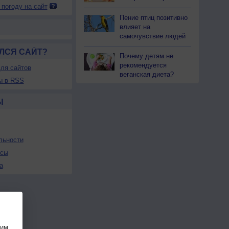
 погоду на сайт
Пение птиц позитивно
влияет на
самочувствие людей
ЛСЯ САЙТ?
Почему детям не
рекомендуется
ля сайтов
веганская диета?
ы в RSS
Ы
льности
осы
а
шим