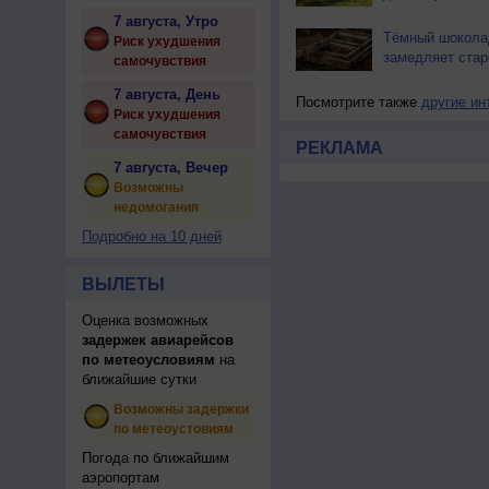
7 августа, Утро
Тёмный шокола
Риск ухудшения
замедляет стар
самочувствия
7 августа, День
Посмотрите также
другие ин
Риск ухудшения
самочувствия
РЕКЛАМА
7 августа, Вечер
Возможны
недомогания
Подробно на 10 дней
ВЫЛЕТЫ
Оценка возможных
задержек авиарейсов
по метеоусловиям
на
ближайшие сутки
Возможны задержки
по метеоустовиям
Погода по ближайшим
аэропортам