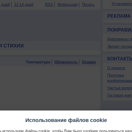
Установите
 дней
12-14 дней
RSS
Мобильная
Печать
РЕКЛАМА
ПОНРАВИ
Информеры д
И СТИХИИ
Экпорт погод
КОНТАКТ
Температура
Облачность
Осадки
О проекте
Политика
конфиденциа
Частые вопр
Гостевая книг
Использование файлов cookie
 используем файлы cookie, чтобы Вам было удобнее пользоваться на