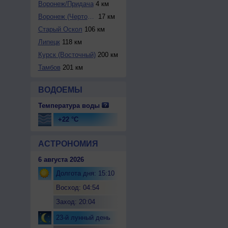
Воронeж/Придача
4 км
Воронеж (Чертовит...
17 км
Старый Оскол
106 км
Липецк
118 км
Курск (Восточный)
200 км
Тамбов
201 км
ВОДОЕМЫ
Температура воды
+22 °C
АСТРОНОМИЯ
6 августа 2026
Долгота дня: 15:10
Восход: 04:54
Заход: 20:04
23-й лунный день