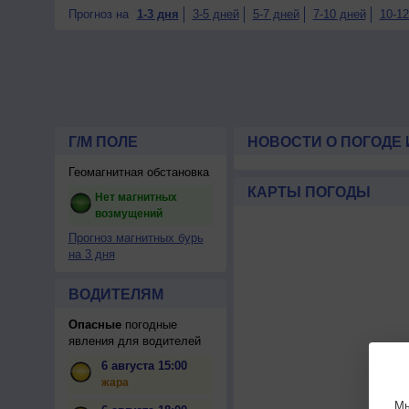
Прогноз на
1-3 дня
3-5 дней
5-7 дней
7-10 дней
10-12
Г/М ПОЛЕ
НОВОСТИ О ПОГОДЕ 
Геомагнитная обстановка
КАРТЫ ПОГОДЫ
Нет магнитных
возмущений
Прогноз магнитных бурь
на 3 дня
ВОДИТЕЛЯМ
Опасные
погодные
явления для водителей
6 августа 15:00
жара
Мы