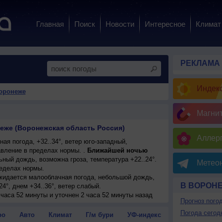
Главная
Поиск
Новости
Интересное
Климат
РЕКЛАМА
Индекс
Воронеже
Магни
еже (Воронежская область Россия)
Аллерг
ая погода, +32..34°, ветер юго-западный,
вление в пределах нормы. .
Ближайшей ночью
ный дождь, возможна гроза, температура +22..24°.
Метеон
еделах нормы.
ожидается малооблачная погода, небольшой дождь,
В ВОРОН
24°, днем +34..36°, ветер слабый.
 часа 52 минуты и уточнен 2 часа 52 минуты назад
Прогноз пого
Погода сегод
ро
Авто
Климат
Г/м бури
УФ-индекс