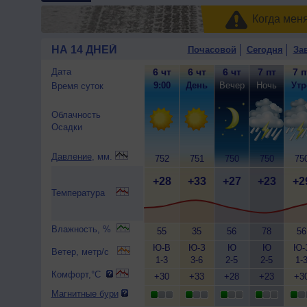
Когда мен
НА 14 ДНЕЙ
Почасовой
Сегодня
За
Дата
6 чт
6 чт
6 чт
7 пт
7 п
9:00
День
Вечер
Ночь
Утр
Время суток
Облачность
Осадки
Давление
, мм.
752
751
750
750
75
+28
+33
+27
+23
+2
Температура
Влажность, %
55
35
56
78
56
Ю-В
Ю-З
Ю
Ю
Ю-
Ветер, метр/с
1-3
3-6
2-5
2-5
1-
Комфорт,°C
+30
+33
+28
+23
+3
Магнитные бури