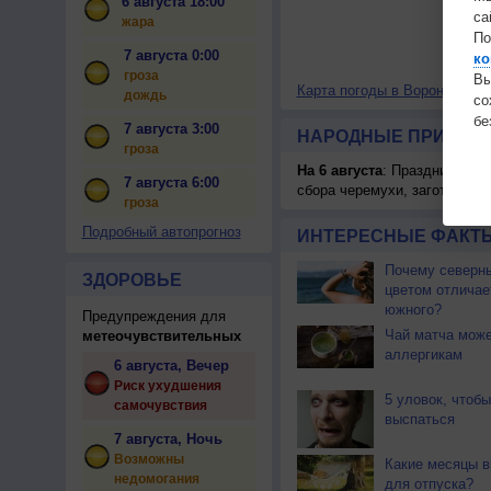
6 августа 18:00
са
жара
По
7 августа 0:00
ко
гроза
Вы
Карта погоды в Воронеже
. К
дождь
с
бе
7 августа 3:00
НАРОДНЫЕ ПРИМЕТЫ
гроза
На 6 августа
: Праздник жатв
7 августа 6:00
сбора черемухи, заготавлив
гроза
Подробный автопрогноз
ИНТЕРЕСНЫЕ ФАКТЫ
Почему северны
ЗДОРОВЬЕ
цветом отличае
южного?
Предупреждения для
Чай матча може
метеочувствительных
аллергикам
6 августа, Вечер
Риск ухудшения
5 уловок, чтоб
самочувствия
выспаться
7 августа, Ночь
Возможны
Какие месяцы в
недомогания
для отпуска?