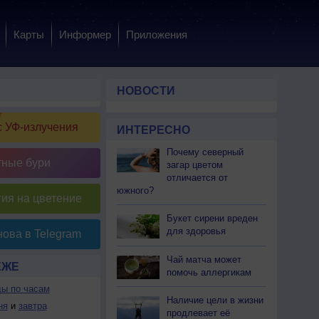
Карты
Информер
Приложения
НОВОСТИ
 УФ-излучения
ИНТЕРЕСНО
Почему северный
тные бури
загар цветом
отличается от
южного?
ия на цветение
Букет сирени вреден
для здоровья
ова в Telegram
Чай матча может
ЕЖЕ
помочь аллергикам
ды по часам
Наличие цели в жизни
ня
и
завтра
продлевает её