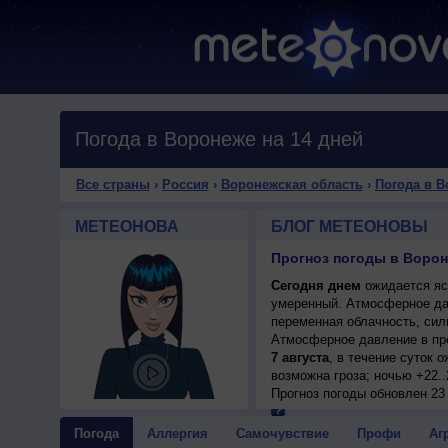
Погода в Воронеже на 14 дней
Все страны
›
Россия
›
Воронежская область
›
Погода в 
МЕТЕОНОВА
БЛОГ МЕТЕОНОВЫ
Прогноз погоды в Ворон
Сегодня днем
ожидается ясн
умеренный. Атмосферное да
переменная облачность, силь
Атмосферное давление в пр
7 августа
, в течение суток 
возможна гроза; ночью +22..
Прогноз погоды
обновлен 23
Погода
Аллергия
Самочувствие
Профи
Аг