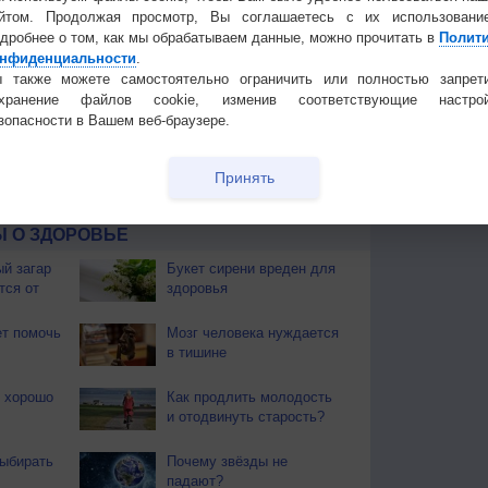
йтом. Продолжая просмотр, Вы соглашаетесь с их использовани
дробнее о том, как мы обрабатываем данные, можно прочитать в
Полит
нфиденциальности
.
 также можете самостоятельно ограничить или полностью запрет
ликните на карте для просмотра анимации.
охранение файлов cookie, изменив соответствующие настрой
зопасности в Вашем веб-браузере.
 И ПРАЗДНИКИ
ы. Почти повсеместно поспел хлеб. Наступает пора
Принять
ают березовые веники.
 О ЗДОРОВЬЕ
й загар
Букет сирени вреден для
тся от
здоровья
т помочь
Мозг человека нуждается
в тишине
ы хорошо
Как продлить молодость
и отодвинуть старость?
ыбирать
Почему звёзды не
падают?