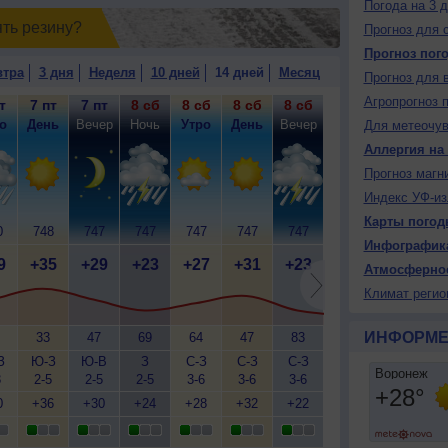
Погода на 3 
ять резинy?
Прогноз для 
Прогноз пог
втра
3 дня
Неделя
10 дней
14 дней
Месяц
Прогноз для 
Агропрогноз 
т
7 пт
7 пт
8 сб
8 сб
8 сб
8 сб
9 вс
9 вс
9
о
День
Вечер
Ночь
Утро
День
Вечер
Ночь
Утро
Д
Для метеочу
Аллергия на
Прогноз магн
Индекс УФ-из
Карты погод
0
748
747
747
747
747
747
748
749
7
Инфографик
9
+35
+29
+23
+27
+31
+23
+21
+23
+
Атмосферно
Климат регио
ИНФОРМЕ
33
47
69
64
47
83
80
58
З
Ю-З
Ю-В
З
С-З
С-З
С-З
С-З
С-З
С
3
2-5
2-5
2-5
3-6
3-6
3-6
3-6
3-6
5
0
+36
+30
+24
+28
+32
+22
+21
+25
+