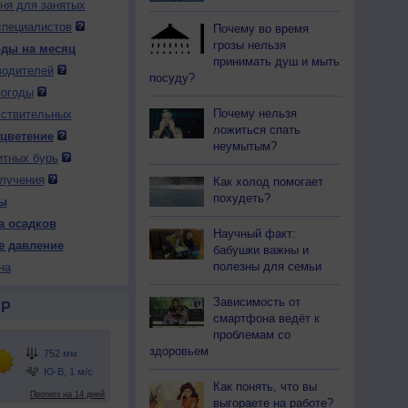
дня для занятых
специалистов
Почему во время
грозы нельзя
оды на месяц
принимать душ и мыть
водителей
посуду?
погоды
 вс
9 вс
10 пн
10 пн
10 пн
10 пн
11 вт
11 вт
11 вт
Почему нельзя
ень
Вечер
Ночь
Утро
День
Вечер
Ночь
Утро
День
вствительных
ложиться спать
 цветение
неумытым?
итных бурь
лучения
Как холод помогает
похудеть?
ы
49
752
753
754
753
753
753
753
752
а осадков
Научный факт:
26
+20
+17
+21
+27
+22
+20
+24
+28
е давление
бабушки важны и
полезны для семьи
на
Зависимость от
Р
36
55
67
48
34
52
58
48
33
смартфона ведёт к
-З
С
С
С
С
Ю-З
Ю-З
Ю-З
проблемам со
Штиль
-9
3-6
3-6
3-6
2-5
1-3
1-3
3-6
здоровьем
26
+25
+17
+25
+26
+25
+20
+25
+27
Как понять, что вы
выгораете на работе?