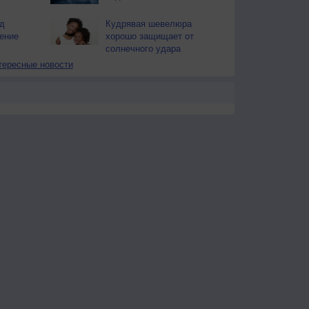
д
Кудрявая шевелюра
ение
хорошо защищает от
солнечного удара
тересные новости