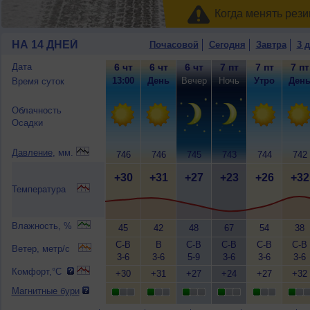
Когда менять рези
НА 14 ДНЕЙ
Почасовой
Сегодня
Завтра
3 
Дата
6 чт
6 чт
6 чт
7 пт
7 пт
7 пт
13:00
День
Вечер
Ночь
Утро
Ден
Время суток
Облачность
Осадки
Давление
, мм.
746
746
745
743
744
742
+30
+31
+27
+23
+26
+32
Температура
Влажность, %
45
42
48
67
54
38
С-В
В
С-В
С-В
С-В
С-В
Ветер, метр/с
3-6
3-6
5-9
3-6
3-6
3-6
Комфорт,°C
+30
+31
+27
+24
+27
+32
Магнитные бури