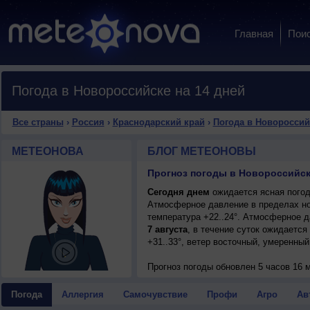
Главная
Пои
Погода в Новороссийске на 14 дней
Все страны
›
Россия
›
Краснодарский край
›
Погода в Новороссий
МЕТЕОНОВА
БЛОГ МЕТЕОНОВЫ
Прогноз погоды в Новороссийск
Сегодня днем
ожидается ясная погода
Атмосферное давление в пределах но
температура +22..24°. Атмосферное 
7 августа
, в течение суток ожидается
+31..33°, ветер восточный, умеренный
Прогноз погоды
обновлен 5 часов 16 м
Погода
Аллергия
Самочувствие
Профи
Агро
Ав