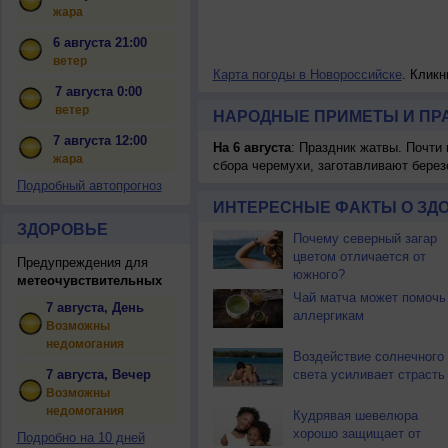
жара
6 августа 21:00
ветер
Карта погоды в Новороссийске
. Кликн
7 августа 0:00
ветер
НАРОДНЫЕ ПРИМЕТЫ И ПР
7 августа 12:00
На 6 августа
: Праздник жатвы. Почти
жара
сбора черемухи, заготавливают берез
Подробный автопрогноз
ИНТЕРЕСНЫЕ ФАКТЫ О ЗД
ЗДОРОВЬЕ
Почему северный загар
цветом отличается от
Предупреждения для
южного?
метеочувствительных
Чай матча может помочь
7 августа, День
аллергикам
Возможны
недомогания
Воздействие солнечного
7 августа, Вечер
света усиливает страсть
Возможны
недомогания
Кудрявая шевелюра
хорошо защищает от
Подробно на 10 дней