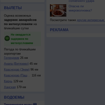
солнечного удара
Опасна ли
ВЫЛЕТЫ
микроволновка?
Оценка возможных
задержек авиарейсов
Посмотрите также
другие интересные
по метеоусловиям
на
ближайшие сутки
РЕКЛАМА
Не ожидается
задержек по
метеоусловиям
Погода по ближайшим
аэропортам
Геленджик
26 км
Анапа (Витязево)
45 км
Краснодар (Энем)
96 км
Краснодар (Пашков...
116 км
Керчь
129 км
Ханская
179 км
ВОДОЕМЫ
Температура воды