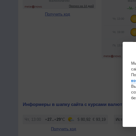
Получить код
Мы
Получ
са
По
ко
Вы
с
бе
Информеры в шапку сайта с курсами валют
Получить код