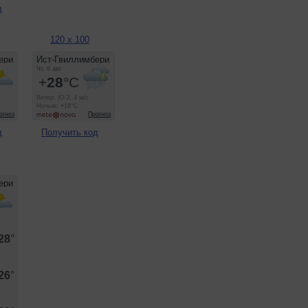
д
120 x 100
д
Получить код