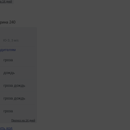
рина 240
ить код