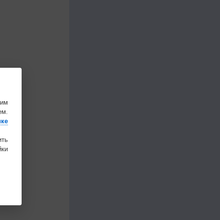
шим
ем.
ике
ить
ки