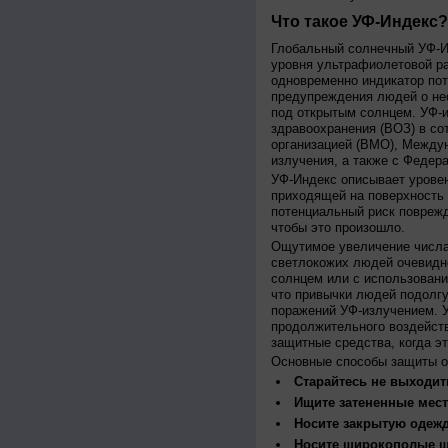
Что такое УФ-Индекс?
Глобальный солнечный УФ-Ин
уровня ультрафиолетовой ра
одновременно индикатор пот
предупреждения людей о нео
под открытым солнцем. УФ-и
здравоохранения (ВОЗ) в со
организацией (ВМО), Между
излучения, а также с Федер
УФ-Индекс описывает урове
приходящей на поверхность
потенциальный риск поврежд
чтобы это произошло.
Ощутимое увеличение числа
светлокожих людей очевидн
солнцем или с использовани
что привычки людей подолгу
поражений УФ-излучением. 
продолжительного воздейст
защитные средства, когда э
Основные способы защиты о
Старайтесь не выходить
Ищите затененные мест
Носите закрытую одеж
Носите широкополые шл