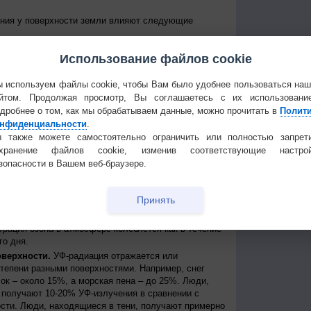
ения у поверхности земли влияют следующие
е Солнце над горизонтом, тем сильнее уровень УФ-
Использование файлов cookie
уровень излучения колеблется от дня к ночи и от
е уровни достигаются около полудня в летние
 приходит примерно между 11 и 15 часами дня по
 используем файлы cookie, чтобы Вам было удобнее пользоваться на
йтом. Продолжая просмотр, Вы соглашаетесь с их использовани
 к экватору, тем выше уровень УФ-радиации
дробнее о том, как мы обрабатываем данные, можно прочитать в
Полит
нфиденциальности
.
нь УФ-радиации выше при безоблачном небе, но
ости, излучение может быть сильным, благодаря
 также можете самостоятельно ограничить или полностью запрет
создавая, таким образом, рассеянные источники
охранение файлов cookie, изменив соответствующие настрой
сть может пропускать до 90% УФ-лучей.
зопасности в Вашем веб-браузере.
ря.
На больших высотах атмосфера тоньше и
ации, поступающей от Солнца. Каждые 1000 метров
Принять
примерно на 10%.
ть УФ-радиации, которая иначе могла бы достичь
трация озона в атмосфере колеблется как в течение
го дня.
оверхности.
УФ-радиация отражается или
степени разными поверхностями. Например, снег
ок – около 15%, а морская пена – до 25%. Люди,
получают 10-20% УФ-излучения в сравнении с
сти. Люди, находящиеся в тени, получают примерно