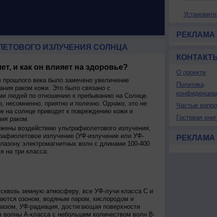
Установите
РЕКЛАМА
ЛЕТОВОГО ИЗЛУЧЕНИЯ СОЛНЦА
КОНТАКТ
ет, и как он влияет на здоровье?
О проекте
 прошлого века было замечено увеличение
Политика
ания раком кожи. Это было связано с
конфиденциа
и людей по отношению к пребыванию на Солнце.
о, несомненно, приятно и полезно. Однако, это не
Частые вопр
ие на солнце приводит к повреждению кожи и
Гостевая книг
ия раком.
ржены воздействию ультрафиолетового излучения,
рафиолетовое излучение (УФ-излучение или УФ-
РЕКЛАМА
апазону электромагнитных волн с длинами 100-400
я на три класса:
сквозь земную атмосферу, все УФ-лучи класса C и
аются озоном, водяным паром, кислородом и
разом, УФ-радиация, достигающая поверхности
я волны А-класса с небольшим количеством волн В-