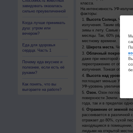
Способность животных
класса.
завидовать оказалась
На интенсивность УФ-излуч
сильно преувеличенной
факторы:
Высота Солнца.
Чем выш
Когда лучше принимать
излучения. Таким образом, 
душ: утром или
зимы к лету. Самые высоки
вечером?
месяцы. Так, 60% радиации
Мы
местному времени.
са
Еда для здоровья
Широта места.
Чем ближе
По
сердца. Часть 1
ко
Облачный покров.
Урове
даже при некоторой облачн
Вы
Почему еда вкуснее и
переотражению от облаков, 
с
полезнее, если есть её
излучения. Тонкая облачно
бе
руками?
Высота над уровнем мо
поглощает меньше УФ-ради
Как понять, что вы
УФ-уровень увеличивается 
выгораете на работе?
Озон.
Озон поглощает час
поверхности Земли. Концен
года, так и в пределах одно
Отражение от земной п
рассеивается в различной 
отражает до 80%, сухой пес
находящиеся в помещении, 
людьми на открытой местно