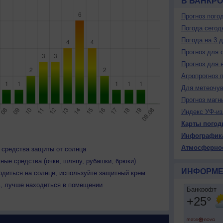
В БАНКР
Прогноз пого
Погода сегод
Погода на 3 
Прогноз для 
Прогноз для 
Агропрогноз 
Для метеочу
Прогноз магн
Индекс УФ-из
Карты погод
Инфографик
Атмосферно
 средства защиты от солнца
ные средства (очки, шляпу, рубашки, брюки)
ИНФОРМЕ
одиться на солнце, используйте защитный крем
ь, лучше находиться в помещении