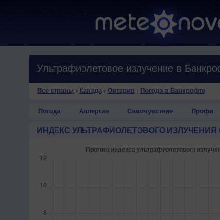
Ультрафиолетовое излучение в Банкро
Все страны
›
Канада
›
Онтарио
›
Погода в Банкрофте
Погода
Аллергия
Самочувствие
Профи
ИНДЕКС УЛЬТРАФИОЛЕТОВОГО ИЗЛУЧЕНИЯ