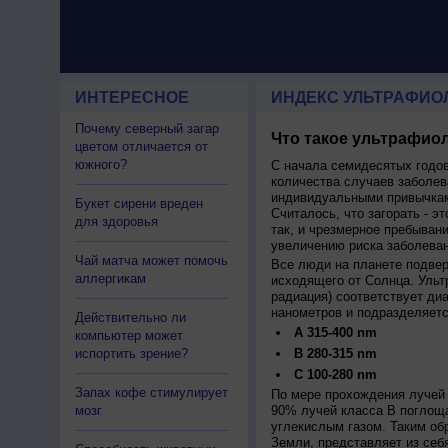
ИНТЕРЕСНОЕ
ИНДЕКС УЛЬТРАФИО
Почему северный загар
Что такое ультрафиол
цветом отличается от
южного?
С начала семидесятых годов
количества случаев заболев
индивидуальными привычкам
Букет сирени вреден
Считалось, что загорать - эт
для здоровья
так, и чрезмерное пребыван
увеличению риска заболеван
Чай матча может помочь
Все люди на планете подве
аллергикам
исходящего от Солнца. Ульт
радиация) соответствует ди
нанометров и подразделяетс
Действительно ли
A 315-400 nm
компьютер может
испортить зрение?
B 280-315 nm
C 100-280 nm
Запах кофе стимулирует
По мере прохождения лучей 
мозг
90% лучей класса B поглощ
углекислым газом. Таким об
Земли, представляет из себ