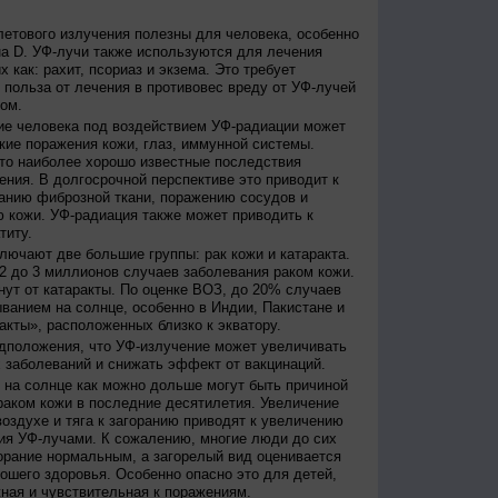
етового излучения полезны для человека, особенно
а D. УФ-лучи также используются для лечения
 как: рахит, псориаз и экзема. Это требует
 польза от лечения в противовес вреду от УФ-лучей
ом.
е человека под воздействием УФ-радиации может
кие поражения кожи, глаз, иммунной системы.
это наиболее хорошо известные последствия
ения. В долгосрочной перспективе это приводит к
анию фиброзной ткани, поражению сосудов и
 кожи. УФ-радиация также может приводить к
титу.
лючают две большие группы: рак кожи и катаракта.
2 до 3 миллионов случаев заболевания раком кожи.
нут от катаракты. По оценке ВОЗ, до 20% случаев
ванием на солнце, особенно в Индии, Пакистане и
акты», расположенных близко к экватору.
дположения, что УФ-излучение может увеличивать
 заболеваний и снижать эффект от вакцинаций.
на солнце как можно дольше могут быть причиной
раком кожи в последние десятилетия. Увеличение
оздухе и тяга к загоранию приводят к увеличению
ия УФ-лучами. К сожалению, многие люди до сих
орание нормальным, а загорелый вид оценивается
рошего здоровья. Особенно опасно это для детей,
жная и чувствительная к поражениям.