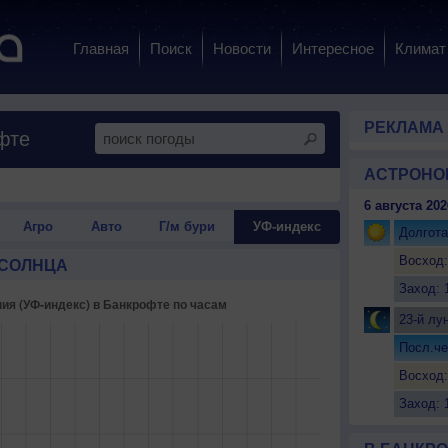
Главная
Поиск
Новости
Интересное
Климат
РЕКЛАМА
фте
АСТРОНО
6 августа 202
Агро
Авто
Г/м бури
УФ-индекс
Долгота
Восход:
 СОЛНЦА
Заход: 
23-й лу
Посл.че
Восход:
Заход: 