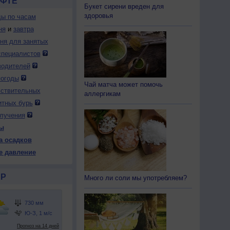
ОФТЕ
Букет сирени вреден для
здоровья
ды по часам
ня
и
завтра
дня для занятых
специалистов
водителей
погоды
Чай матча может помочь
вствительных
аллергикам
итных бурь
лучения
ы
а осадков
е давление
Р
Много ли соли мы употребляем?