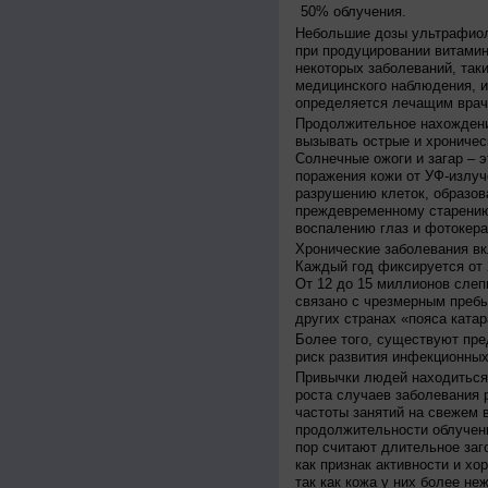
50% облучения.
Небольшие дозы ультрафиол
при продуцировании витамин
некоторых заболеваний, таких
медицинского наблюдения, и
определяется лечащим врач
Продолжительное нахождени
вызывать острые и хроничес
Солнечные ожоги и загар – 
поражения кожи от УФ-излуч
разрушению клеток, образов
преждевременному старению
воспалению глаз и фотокера
Хронические заболевания вк
Каждый год фиксируется от 
От 12 до 15 миллионов слеп
связано с чрезмерным пребы
других странах «пояса катар
Более того, существуют пре
риск развития инфекционных
Привычки людей находиться 
роста случаев заболевания 
частоты занятий на свежем в
продолжительности облучен
пор считают длительное заг
как признак активности и хо
так как кожа у них более не