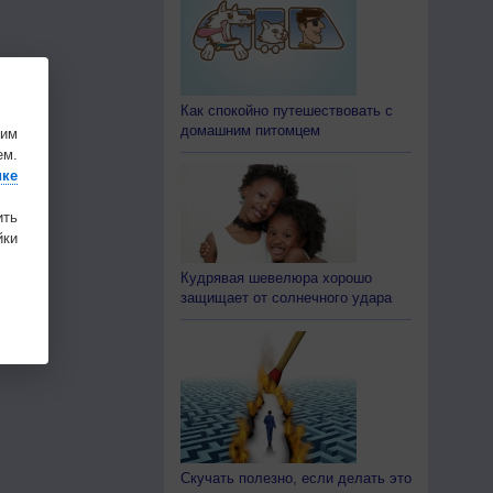
Как спокойно путешествовать с
домашним питомцем
шим
ем.
ике
ить
ки
Кудрявая шевелюра хорошо
защищает от солнечного удара
Скучать полезно, если делать это