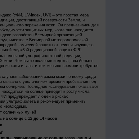
декс (УФИ, UV-index, UVI) – это простая мера
диации, достигающей поверхности Земли, и
енциального поражения кожи. Он предназначен для
бходимости защитных мер, когда они находятся
ндекс разработан Всемирной организацией
трудничестве с Всемирной метеорологической
народной комиссией защиты от неионизирующего
альной службой радиационной защиты ФРГ.
нь солнечной ультрафиолетовой радиации,
 Земли. Чем выше значение индекса, тем больше
ения кожи и глаз, и тем меньше времени требуется,
 случаев заболеваний раком кожи по всему среди
о связано с увеличением времени пребывания под
ем соляриев. Последние исследования показывают,
 находиться на солнце приводят к росту числа
УФИ предупреждает людей о рисках
вия ультрафиолета и рекомендует применить
то необходимо.
т солнечных лучей
 на солнце с 12 до 14 часов
а
ду
япы, закрывающие от солнца глаза, лицо и