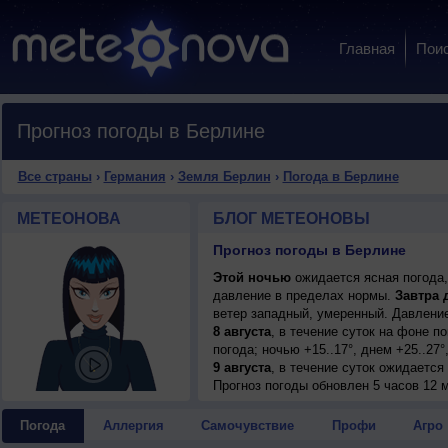
Главная
Пои
Прогноз погоды в Берлине
Все страны
›
Германия
›
Земля Берлин
›
Погода в Берлине
МЕТЕОНОВА
БЛОГ МЕТЕОНОВЫ
Прогноз погоды в Берлине
Этой ночью
ожидается ясная погода,
давление в пределах нормы.
Завтра 
ветер западный, умеренный. Давление
8 августа
, в течение суток на фоне 
погода; ночью +15..17°, днем +25..27°
9 августа
, в течение суток ожидается
днем +29..31°, ветер юго-восточный, 
Прогноз погоды
обновлен 5 часов 12 м
10 августа
, ожидается малооблачная п
ветер слабый.
Погода
Аллергия
Самочувствие
Профи
Агро