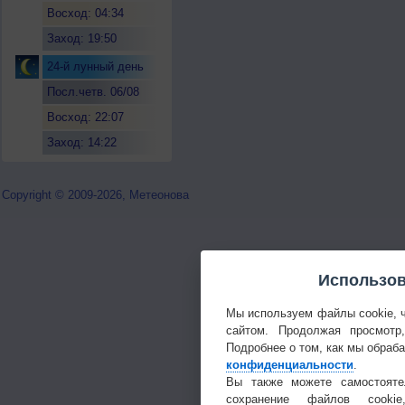
Восход: 04:34
Заход: 19:50
24-й лунный день
Посл.четв. 06/08
Восход: 22:07
Заход: 14:22
Copyright © 2009-2026, Метеонова
Использов
Мы используем файлы cookie, 
сайтом. Продолжая просмотр
Подробнее о том, как мы обраб
конфиденциальности
.
Вы также можете самостояте
сохранение файлов cookie