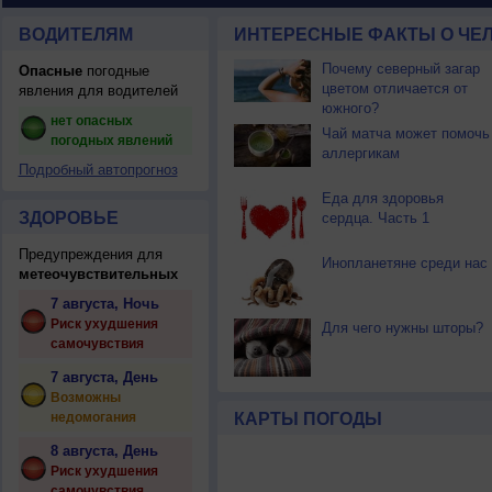
ВОДИТЕЛЯМ
ИНТЕРЕСНЫЕ ФАКТЫ О ЧЕЛ
Почему северный загар
Опасные
погодные
цветом отличается от
явления для водителей
южного?
нет опасных
Чай матча может помочь
погодных явлений
аллергикам
Подробный автопрогноз
Еда для здоровья
ЗДОРОВЬЕ
сердца. Часть 1
Предупреждения для
Инопланетяне среди нас
метеочувствительных
7 августа, Ночь
Риск ухудшения
Для чего нужны шторы?
самочувствия
7 августа, День
Возможны
недомогания
КАРТЫ ПОГОДЫ
8 августа, День
Риск ухудшения
самочувствия