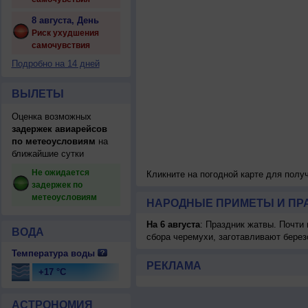
8 августа, День
Риск ухудшения
самочувствия
Подробно на 14 дней
ВЫЛЕТЫ
Оценка возможных
задержек авиарейсов
по метеоусловиям
на
ближайшие сутки
Не ожидается
Кликните на погодной карте для пол
задержек по
метеоусловиям
НАРОДНЫЕ ПРИМЕТЫ И ПР
На 6 августа
: Праздник жатвы. Почти
ВОДА
сбора черемухи, заготавливают берез
Температура воды
РЕКЛАМА
+17 °C
АСТРОНОМИЯ