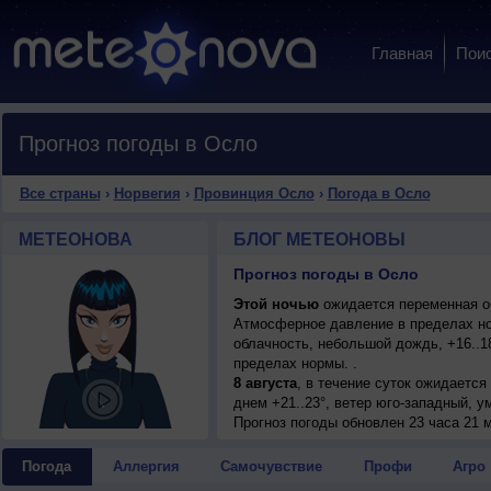
Главная
Пои
Прогноз погоды в Осло
Все страны
›
Норвегия
›
Провинция Осло
›
Погода в Осло
МЕТЕОНОВА
БЛОГ МЕТЕОНОВЫ
Прогноз погоды в Осло
Этой ночью
ожидается переменная об
Атмосферное давление в пределах н
облачность, небольшой дождь, +16..1
пределах нормы. .
8 августа
, в течение суток ожидается
днем +21..23°, ветер юго-западный, у
9 августа
Прогноз погоды
, в течение суток ожидается
обновлен 23 часа 21 м
днем +20..22°, ветер южный, сильный,
10 августа
, ожидается малооблачная п
Погода
Аллергия
Самочувствие
Профи
Агро
ветер западный, умеренный.