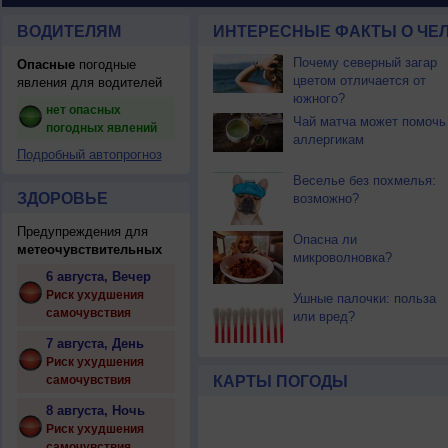
ВОДИТЕЛЯМ
ИНТЕРЕСНЫЕ ФАКТЫ О ЧЕЛ
Почему северный загар
Опасные
погодные
цветом отличается от
явления для водителей
южного?
нет опасных
Чай матча может помочь
погодных явлений
аллергикам
Подробный автопрогноз
Веселье без похмелья:
ЗДОРОВЬЕ
возможно?
Предупреждения для
Опасна ли
метеочувствительных
микроволновка?
6 августа, Вечер
Риск ухудшения
Ушные палочки: польза
самочувствия
или вред?
7 августа, День
Риск ухудшения
самочувствия
КАРТЫ ПОГОДЫ
8 августа, Ночь
Риск ухудшения
самочувствия