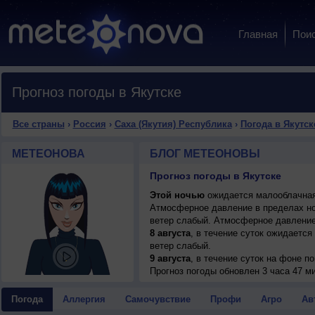
Главная
Пои
Прогноз погоды в Якутске
Все страны
›
Россия
›
Саха (Якутия) Республика
›
Погода в Якутск
МЕТЕОНОВА
БЛОГ МЕТЕОНОВЫ
Прогноз погоды в Якутске
Этой ночью
ожидается малооблачная 
Атмосферное давление в пределах н
ветер слабый. Атмосферное давление
8 августа
, в течение суток ожидается 
ветер слабый.
9 августа
, в течение суток на фоне 
переменная облачность; ночью +11..13
Прогноз погоды
обновлен 3 часа 47 ми
умеренный.
10 августа
, ожидается переменная обл
Погода
Аллергия
Самочувствие
Профи
Агро
Ав
ветер южный, умеренный.