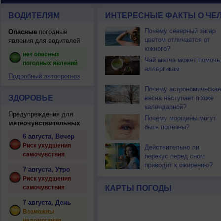
ВОДИТЕЛЯМ
ИНТЕРЕСНЫЕ ФАКТЫ О ЧЕЛ
Почему северный загар
Опасные
погодные
цветом отличается от
явления для водителей
южного?
нет опасных
Чай матча может помочь
погодных явлений
аллергикам
Подробный автопрогноз
Почему астрономическая
ЗДОРОВЬЕ
весна наступает позже
календарной?
Предупреждения для
Почему морщины могут
метеочувствительных
быть полезны?
6 августа, Вечер
Риск ухудшения
Действительно ли
самочувствия
перекус перед сном
приводит к ожирению?
7 августа, Утро
Риск ухудшения
самочувствия
КАРТЫ ПОГОДЫ
7 августа, День
Возможны
недомогания