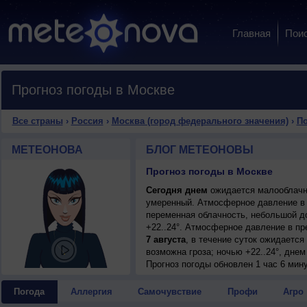
Главная
Пои
Прогноз погоды в Москве
Все страны
›
Россия
›
Москва (город федерального значения)
›
По
МЕТЕОНОВА
БЛОГ МЕТЕОНОВЫ
Прогноз погоды в Москве
Сегодня днем
ожидается малооблачная
умеренный. Атмосферное давление в 
переменная облачность, небольшой д
+22..24°. Атмосферное давление в п
7 августа
, в течение суток ожидаетс
возможна гроза; ночью +22..24°, днем
8 августа
Прогноз погоды
, ожидается переменная обл
обновлен 1 час 6 мин
днем +25..27°, ветер северо-западный
9 августа
, в течение суток ожидаетс
Погода
Аллергия
Самочувствие
Профи
Агро
ночью +16..18°, днем +23..25°, ветер