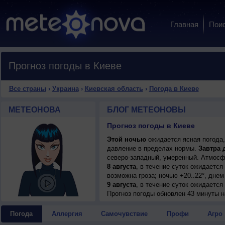
Главная
Пои
Прогноз погоды в Киеве
Все страны
›
Украина
›
Киевская область
›
Погода в Киеве
МЕТЕОНОВА
БЛОГ МЕТЕОНОВЫ
Прогноз погоды в Киеве
Этой ночью
ожидается ясная погода,
давление в пределах нормы.
Завтра 
северо-западный, умеренный. Атмосф
8 августа
, в течение суток ожидаетс
возможна гроза; ночью +20..22°, днем
9 августа
, в течение суток ожидается
+24..26°, ветер северный, умеренный.
Прогноз погоды
обновлен 43 минуты н
10 августа
, ожидается ясная погода; н
слабый.
Погода
Аллергия
Самочувствие
Профи
Агро