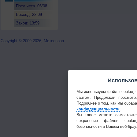
Посл.четв. 06/08
Восход: 22:09
Заход: 13:59
Copyright © 2009-2026, Метеонова
Использов
Мы используем файлы cookie, 
сайтом. Продолжая просмотр
Подробнее о том, как мы обраб
конфиденциальности
.
Вы также можете самостояте
сохранение файлов cookie
безопасности в Вашем веб-брау