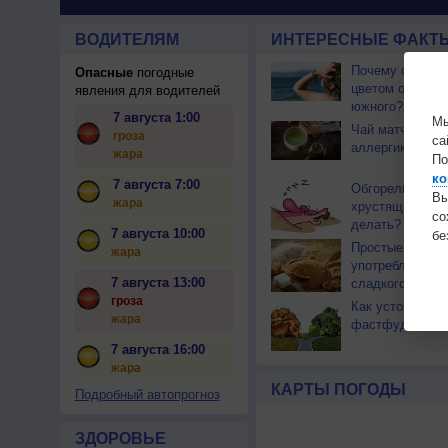
ВОДИТЕЛЯМ
ИНТЕРЕСНЫЕ ФАКТЫ
Почему северны
Опасные
погодные
цветом отличае
явления для водителей
южного?
7 августа 1:00
Мы
Чай матча може
гроза
са
аллергикам
жара
По
ко
7 августа 7:00
Обгорели на со
Вы
жара
хрустящей коро
с
делать?
7 августа 10:00
бе
Простые спосо
жара
употреблять м
7 августа 13:00
сладкого
гроза
Как устоять со
жара
фастфуда
7 августа 16:00
жара
КАРТЫ ПОГОДЫ
Подробный автопрогноз
ЗДОРОВЬЕ