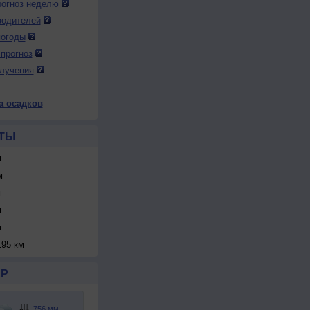
огноз неделю
водителей
погоды
прогноз
лучения
а осадков
ТЫ
м
м
м
м
м
95 км
Р