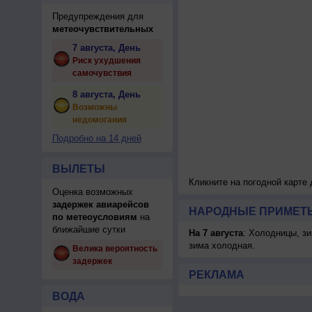
Предупреждения для
метеочувствительных
7 августа, День
Риск ухудшения
самочувствия
8 августа, День
Возможны
недомогания
Подробно на 14 дней
ВЫЛЕТЫ
Кликните на погодной карте
Оценка возможных
задержек авиарейсов
НАРОДНЫЕ ПРИМЕТЫ
по метеоусловиям
на
ближайшие сутки
На 7 августа
: Холодницы, зи
зима холодная.
Велика вероятность
задержек
РЕКЛАМА
ВОДА