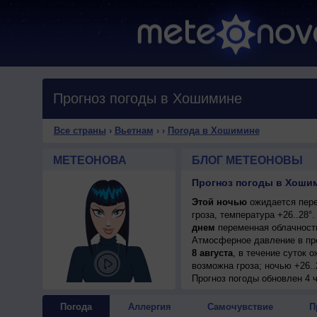
Прогноз погоды в Хошимине
Все страны
›
Вьетнам
›
›
Погода в Хошимине
МЕТЕОНОВА
БЛОГ МЕТЕОНОВЫ
Прогноз погоды в Хоши
Этой ночью
ожидается пере
гроза, температура +26..28
днем
переменная облачность,
Атмосферное давление в пр
8 августа
, в течение суток 
возможна гроза; ночью +26..
9 августа
Прогноз погоды
, в течение суток 
обновлен 4 ч
возможна гроза; ночью +27..
10 августа
, ожидается пере
Погода
Аллергия
Самочувствие
П
ночью +25..27°, днем +31..3