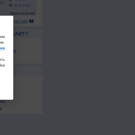
 погоду на сайт
ЛСЯ САЙТ?
шим
ем.
товой
ике
збранное
ы в RSS
ить
ки
Ы
льности
осы
а