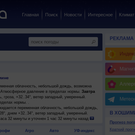
Главная
Поиск
Новости
Интересное
Климат
РЕКЛАМА
Индекс
Магни
мине
Аллерг
менная облачность, небольшой дождь, возможна
°. Атмосферное давление в пределах нормы.
Завтра
 гроза, +32..34°, ветер западный, умеренный.
Метеон
еделах нормы. .
ожидается переменная облачность, небольшой дождь,
В ХОШИМ
28°, днем +32..34°, ветер западный, умеренный.
ожидается переменная облачность, сильный дождь,
аса 32 минуты и уточнен 1 час 32 минуты назад
Прогноз пог
29°, днем +30..32°, ветер западный, умеренный.
менная облачность, сильный дождь, возможна гроза;
Краткий прогн
рофи
Агро
Авто
УФ-индекс
3°, ветер западный, умеренный.