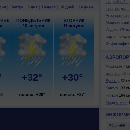
Подробный пр
дня
Завтра
3 дня
Неделя
10 дней
14 дней
Прогноз для 
Агропрогноз 
ЕНЬЕ
ПОНЕДЕЛЬНИК
ВТОРНИК
Медицинский 
та
10 августа
11 августа
Индекс УФ-из
Карты погоды
Инфографик
АЭРОПОР
Хошимин
7 к
Бьенхоа
26 к
°
+32°
+30°
Вунгтау
62 к
Кантхо
133 к
8°
ночью: +26°
ночью: +27°
Ратьзя
194 к
Мондулкири
1
ИНФОРМЕ