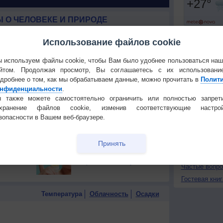
 О ЧЕЛОВЕКЕ И ПРИРОДЕ
й загар
Букет сирени вреден для
Установите
Использование файлов cookie
тся от
здоровья
ПОНРАВИ
 используем файлы cookie, чтобы Вам было удобнее пользоваться на
т помочь
Тёмный шоколад
йтом. Продолжая просмотр, Вы соглашаетесь с их использовани
Сделать стар
замедляет старение
дробнее о том, как мы обрабатываем данные, можно прочитать в
Полит
Добавить в И
нфиденциальности
.
лнце до
Ушные палочки: польза
Экпорт погод
 также можете самостоятельно ограничить или полностью запрет
чки? Что
или вред?
охранение файлов cookie, изменив соответствующие настрой
КОНТАКТ
зопасности в Вашем веб-браузере.
бы
Когда лучше принимать
еньше
душ: утром или вечером?
О проекте
Принять
Политика
блазну
Чем лечить
конфиденциа
потрескавшиеся губы?
Частые вопр
Гостевая книг
Температура
Облачность
Осадки