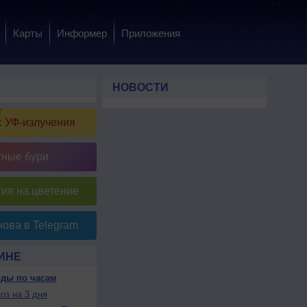
Карты
Информер
Приложения
НОВОСТИ
 УФ-излучения
тные бури
ия на цветение
ова в Telegram
ИНЕ
оды по часам
оз на 3 дня