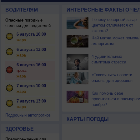
ВОДИТЕЛЯМ
ИНТЕРЕСНЫЕ ФАКТЫ О ЧЕЛ
Почему северный загар
Опасные
погодные
цветом отличается от
явления для водителей
южного?
6 августа 10:00
Чай матча может помочь
жара
аллергикам
6 августа 13:00
жара
4 удивительных
симптома стресса
6 августа 16:00
гроза
«Токсичные» новости
жара
опасны для здоровья
7 августа 10:00
жара
Как помочь себе
просыпаться в пасмурно
7 августа 13:00
ноябре?
жара
Подробный автопрогноз
КАРТЫ ПОГОДЫ
ЗДОРОВЬЕ
Предупреждения для