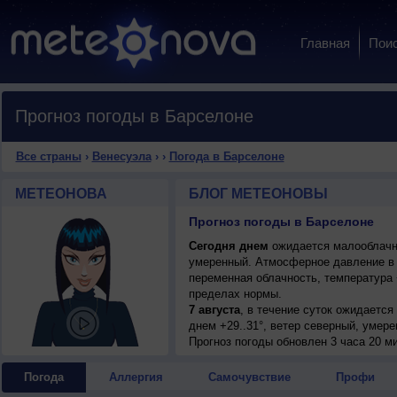
Главная
Пои
Прогноз погоды в Барселоне
Все страны
›
Венесуэла
›
›
Погода в Барселоне
МЕТЕОНОВА
БЛОГ МЕТЕОНОВЫ
Прогноз погоды в Барселоне
Сегодня днем
ожидается малооблачная
умеренный. Атмосферное давление в 
переменная облачность, температура 
пределах нормы.
7 августа
, в течение суток ожидается
днем +29..31°, ветер северный, умере
7 августа
Прогноз погоды
, ожидается переменная обла
обновлен 3 часа 20 ми
ветер северный, умеренный.
8 августа
, в течение суток ожидаетс
Погода
Аллергия
Самочувствие
Профи
возможна гроза; ночью +23..25°, днем