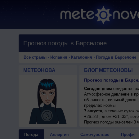
Прогноз погоды в Барселоне
Все страны
›
Испания
›
Каталония
›
Погода в Барселоне
МЕТЕОНОВА
БЛОГ МЕТЕОНОВЫ
Прогноз погоды в Барсе
Сегодня днем
ожидается ясн
Атмосферное давление в пр
облачность, сильный дождь,
пределах нормы.
7 августа
, в течение суток 
+26..28°, днем +31..33°, ве
8 августа
Прогноз погоды
, ожидается ясная 
обновлен 3 ч
умеренный.
9 августа
, в течение суток 
Погода
Аллергия
Самочувствие
Профи
+32..34°, ветер южный, умер