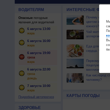
ВОДИТЕЛЯМ
ИНТЕРЕСНЫЕ ФАКТЫ
Почему северны
Опасные
погодные
Мы
цветом отличае
явления для водителей
южного?
са
6 августа 13:00
По
Чай матча може
жара
ко
аллергикам
Вы
6 августа 16:00
с
жара
Еда для здоров
бе
сердца. Часть 
6 августа 19:00
гроза
Первому в исто
жара
поцелую около 
6 августа 22:00
миллионов лет
гроза
Как кислород с
дождь
человеку?
7 августа 10:00
жара
КАРТЫ ПОГОДЫ
Подробный автопрогноз
ЗДОРОВЬЕ