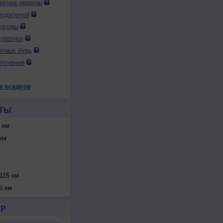
огноз неделю
водителей
погоды
прогноз
итных бурь
лучения
а осадков
ТЫ
 км
км
115 км
5 км
Р