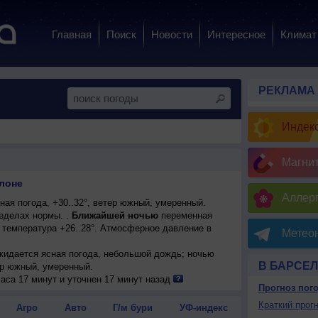
Главная
Поиск
Новости
Интересное
Климат
РЕКЛАМА
Индекс
Магни
лоне
Аллерг
ая погода, +30..32°, ветер южный, умеренный.
еделах нормы. .
Ближайшей ночью
переменная
 температура +26..28°. Атмосферное давление в
Метеон
ожидается ясная погода, небольшой дождь; ночью
В БАРСЕ
тер южный, умеренный.
погода; ночью +28..30°, днем +31..33°, ветер южный,
аса 17 минут и уточнен 17 минут назад
Прогноз пог
ожидается ясная погода; ночью +29..31°, днем
Краткий прогн
Агро
Авто
Г/м бури
УФ-индекс
енный.