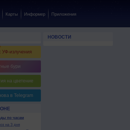
Карты
Информер
Приложения
НОВОСТИ
 УФ-излучения
тные бури
ия на цветение
ова в Telegram
ЛОНЕ
оды по часам
оз на 3 дня