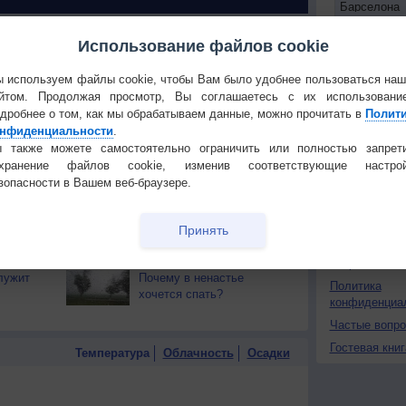
 О ЧЕЛОВЕКЕ И ПРИРОДЕ
Использование файлов cookie
й загар
Букет сирени вреден для
 используем файлы cookie, чтобы Вам было удобнее пользоваться на
тся от
здоровья
Установите
йтом. Продолжая просмотр, Вы соглашаетесь с их использовани
дробнее о том, как мы обрабатываем данные, можно прочитать в
Полит
т помочь
Тёмный шоколад
ПОНРАВИ
нфиденциальности
.
замедляет старение
 также можете самостоятельно ограничить или полностью запрет
Сделать стар
охранение файлов cookie, изменив соответствующие настрой
ья
Почему звёзды не
Добавить в И
зопасности в Вашем веб-браузере.
2
падают?
Экпорт погод
рии
Что не нужно есть, чтобы
Принять
КОНТАКТ
17
не болеть?
О проекте
лужит
Почему в ненастье
Политика
хочется спать?
конфиденциа
Частые вопр
Гостевая книг
Температура
Облачность
Осадки