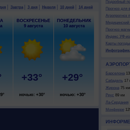
Подробный пр
 погода; ночью и днем +29..31°, ветер восточный,
дня
Завтра
3 дня
Неделя
10 дней
14 дней
Прогноз для 
Агропрогноз 
ТА
ВОСКРЕСЕНЬЕ
ПОНЕДЕЛЬНИК
Медицинский 
та
9 августа
10 августа
Прогноз магн
Индекс УФ-из
Карты погоды
Инфографик
АЭРОПОР
Барселонa
13
°
+33°
+29°
Сабадель
17 
Жирона
75 км
9°
ночью: +30°
ночью: +30°
Реус
89 км
Ла-Сердания
Монферре
12
ИНФОРМЕ