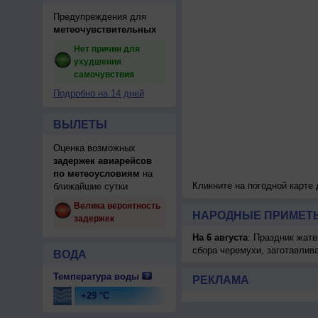
Предупреждения для
метеочувствительных
Нет причин для
ухудшения
самочувствия
Подробно на 14 дней
ВЫЛЕТЫ
Оценка возможных
задержек авиарейсов
по метеоусловиям
на
Кликните на погодной карте
ближайшие сутки
Велика вероятность
НАРОДНЫЕ ПРИМЕТЫ
задержек
На 6 августа
: Праздник жатв
сбора черемухи, заготавлив
ВОДА
Температура воды
РЕКЛАМА
+29 °C