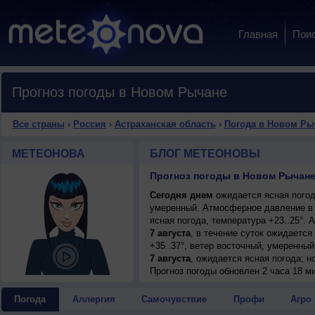
Главная
Пои
Прогноз погоды в Новом Рычане
Все страны
›
Россия
›
Астраханская область
›
Погода в Новом Ры
МЕТЕОНОВА
БЛОГ МЕТЕОНОВЫ
Прогноз погоды в Новом Рычан
Сегодня днем
ожидается ясная погода
умеренный. Атмосферное давление в 
ясная погода, температура +23..25°.
7 августа
, в течение суток ожидается
+35..37°, ветер восточный, умеренный
7 августа
, ожидается ясная погода; но
восточный, умеренный.
Прогноз погоды
обновлен 2 часа 18 м
8 августа
, в течение суток ожидается
+36..38°, ветер юго-восточный, умере
Погода
Аллергия
Самочувствие
Профи
Агро
9 августа
, ожидается переменная обла