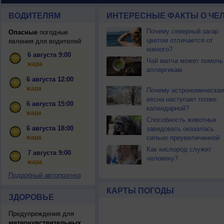
ВОДИТЕЛЯМ
ИНТЕРЕСНЫЕ ФАКТЫ О ЧЕЛ
Почему северный загар
Опасные
погодные
цветом отличается от
явления для водителей
южного?
6 августа 9:00
Чай матча может помочь
жара
аллергикам
6 августа 12:00
жара
Почему астрономическая
весна наступает позже
6 августа 15:00
календарной?
жара
Способность животных
6 августа 18:00
завидовать оказалась
жара
сильно преувеличенной
Как кислород служит
7 августа 9:00
человеку?
жара
Подробный автопрогноз
КАРТЫ ПОГОДЫ
ЗДОРОВЬЕ
Предупреждения для
метеочувствительных