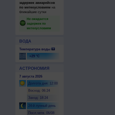
задержек авиарейсов
по метеоусловиям
на
ближайшие сутки
Не ожидается
задержек по
метеоусловиям
ВОДА
Температура воды
+29 °C
АСТРОНОМИЯ
7 августа 2026
Долгота дня: 12:00
Восход: 06:24
Заход: 18:24
24-й лунный день
Посл.четв. 06/08