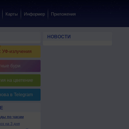
Карты
Информер
Приложения
НОВОСТИ
 УФ-излучения
тные бури
ия на цветение
ова в Telegram
Е
оды по часам
оз на 3 дня