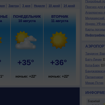
Подробный пр
дня
Завтра
3 дня
Неделя
10 дней
14 дней
Прогноз для 
Агропрогноз 
ЕНЬЕ
ПОНЕДЕЛЬНИК
ВТОРНИК
Медицинский 
та
10 августа
11 августа
Индекс УФ-из
Карты погоды
Инфографик
АЭРОПОР
Танджунг Вар
Бату-Личин
11
°
+35°
+36°
Кота-Бaру
117
Банджармаси
1°
ночью: +22°
ночью: +22°
Палангкарая
1
Мекар Путих
ИНФОРМЕ