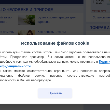
 О ЧЕЛОВЕКЕ И ПРИРОДЕ
й загар
Букет сирени вреден для
Установите
тся от
здоровья
ПОНРАВИ
т помочь
Как понять, что вы
Сделать стар
выгораете на работе?
Добавить в И
Использование файлов cookie
 полезно
Успех и богатство - в
Экпорт погод
ваших генах
 используем файлы cookie, чтобы Вам было удобнее пользоваться на
йтом. Продолжая просмотр, Вы соглашаетесь с их использовани
КОНТАКТ
с быть
А выключен ли утюг?
дробнее о том, как мы обрабатываем данные, можно прочитать в
Полит
ны?
О проекте
нфиденциальности
.
 также можете самостоятельно ограничить или полностью запрет
Политика
 воды,
Привычки, которые Вас
охранение файлов cookie, изменив соответствующие настрой
конфиденциа
жажду
старят
зопасности в Вашем веб-браузере.
Частые вопр
Гостевая книг
Принять
Температура
Облачность
Осадки