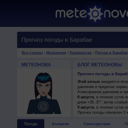
Прогноз погоды в Барабае
Все страны
›
Индонезия
›
Калимантан
›
Погода в Барабае
МЕТЕОНОВА
БЛОГ МЕТЕОНОВЫ
Прогноз погоды в Бараб
Этой ночью
ожидается ясна
давление в пределах нормы
Атмосферное давление в пр
8 августа
, в течение суток 
днем +35..37°, ветер слабый
9 августа
, в течение суток 
днем +35..37°, ветер слабый
Прогноз погоды
обновлен 3 ч
10 августа
, ожидается перем
ветер слабый.
Погода
Аллергия
Самочувствие
П