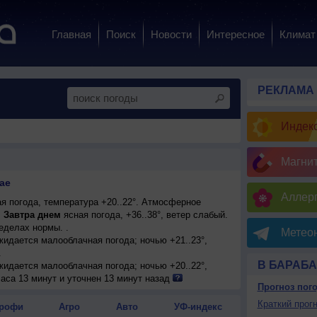
Главная
Поиск
Новости
Интересное
Климат
РЕКЛАМА
Индекс
Магни
ае
Аллерг
я погода, температура +20..22°. Атмосферное
.
Завтра днем
ясная погода, +36..38°, ветер слабый.
еделах нормы. .
Метеон
ожидается малооблачная погода; ночью +21..23°,
.
В БАРАБА
ожидается малооблачная погода; ночью +20..22°,
.
аса 13 минут и уточнен 13 минут назад
Прогноз пог
енная облачность; ночью +21..23°, днем +34..36°,
Краткий прогн
рофи
Агро
Авто
УФ-индекс