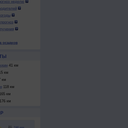
огноз неделю
водителей
погоды
прогноз
лучения
а осадков
ТЫ
укин
41 км
5 км
 км
н
118 км
65 км
176 км
Р