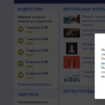
ВОДИТЕЛЯМ
ИНТЕРЕСНЫЕ ФАКТЫ
Почему северны
Опасные
погодные
цветом отличае
явления для водителей
южного?
7 августа 11:00
Чай матча може
жара
аллергикам
7 августа 14:00
жара
Почему плакать
для здоровья?
Мы
7 августа 17:00
са
жара
Может ли стрес
По
8 августа 11:00
причиной седи
ко
жара
Вы
9 разных видов
с
8 августа 14:00
чтобы утолить 
бе
жара
Подробный автопрогноз
КАРТЫ ПОГОДЫ
ЗДОРОВЬЕ
Предупреждения для