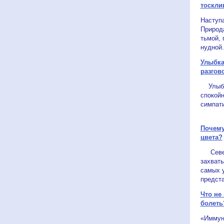
тоскли
Наступа
Природ
тьмой,
нудной.
Улыбка
разгов
Улыбка
спокой
симпати
Почему
цвета?
Северн
захват
самых 
предста
Что не
болеть
«Иммуни