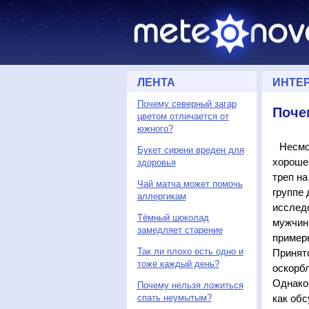
ЛЕНТА
ИНТЕ
Почему северный загар
Поче
цветом отличается от
южного?
Несмо
Букет сирени вреден для
хорошег
здоровья
треп на
Чай матча может помочь
группе 
аллергикам
исследо
Тёмный шоколад
мужчин
замедляет старение
примерн
Так ли плохо есть одно и
Принято
тоже каждый день?
оскорб
Однако
Почему нельзя ложиться
спать неумытым?
как обс