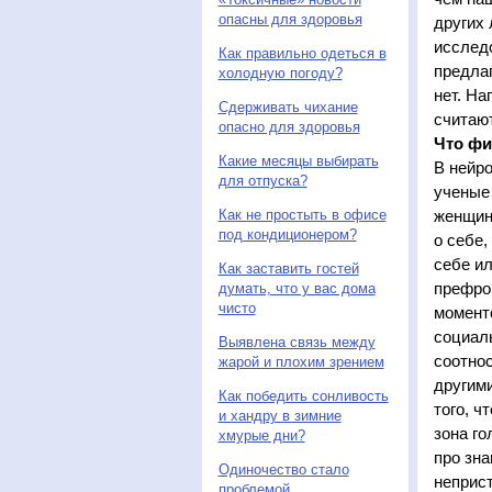
опасны для здоровья
других 
исследо
Как правильно одеться в
предлаг
холодную погоду?
нет. На
Сдерживать чихание
считают
опасно для здоровья
Что фи
Какие месяцы выбирать
В нейро
для отпуска?
ученые
Как не простыть в офисе
женщин 
под кондиционером?
о себе,
себе и
Как заставить гостей
префрон
думать, что у вас дома
чисто
момент
социал
Выявлена связь между
соотно
жарой и плохим зрением
другими
Как победить сонливость
того, ч
и хандру в зимние
зона го
хмурые дни?
про зна
Одиночество стало
неприс
проблемой