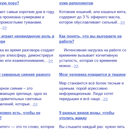
вую пору?
хуже репеллентов
ют самые короткие дни в году.
Котовник кошачий, или кошачья мята,
а пронизана сумерками и
содержит до 3 % эфирного масла,
 промозглыми туманами,
которое обуславливает сильный...
>>
..
>>
 играет неожиданную роль в
Как понять, что вы выгораете на
оре
работе?
 во время разговора создает
Интенсивная нагрузка на работе со
ную атмосферу, демонстрируя
временем вызывает когнитивную
ю или взаимопонимание;...
>>
усталость, которая со временем
можно...
>>
 северные сияния разного
Мозг человека нуждается в тишине
Мир становится всё более тесным и
ое сияние – это
шумным, порой агрессивно
ывающее зрелище, одно из
информационным. Люди хотят
удивительных световых
передышки и всё чаще...
>>
влений, которые...
>>
 нужно есть, чтобы не
9 разных видов воды, чтобы
?
утолить жажду
тет» — это то слово, которое
Вы слышите каждый раз: нужно пить