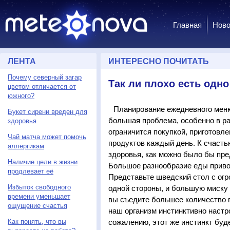
Главная
Ново
ЛЕНТА
ИНТЕРЕСНО ПОЧИТАТЬ
Почему северный загар
Так ли плохо есть одн
цветом отличается от
южного?
Планирование ежедневного меню
Букет сирени вреден для
большая проблема, особенно в ра
здоровья
ограничится покупкой, приготовл
Чай матча может помочь
продуктов каждый день. К счастью
аллергикам
здоровья, как можно было бы пр
Наличие цели в жизни
Большое разнообразие еды приво
продлевает её
Представьте шведский стол с ог
Избыток свободного
одной стороны, и большую миску с
времени уменьшает
вы съедите большее количество п
ощущение счастья
наш организм инстинктивно настр
Как понять, что вы
сожалению, этот же инстинкт буд