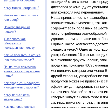
выгораете на работе?
шведский стол с полезными прод
диетологи рекомендуют уменьшат
Кому мороз нестрашен?
для контроля над перееданием.
Ушные палочки: польза
Наша привязанность к разнообраз
или вред?
положительные моменты, так как 
Почему звёзды не
содержит всех полезных веществ 
падают?
при употреблении разнообразной
удовлетворим все наши потребно
У зелёного чая
обнаружили
Однако, какое количество достат
неожиданную пользу
слишком много? Одно из исследо
употреблявших 16 разных продукт
Как не простыть в офисе
под кондиционером?
включавших фрукты, овощи, злак
продукты, показало 40% снижение
Пение птиц позитивно
женщинами, которые ели менее 9 т
влияет на самочувствие
людей
другой стороны, употребление с
продуктов может не привести к 
Как продлить молодость
эффектам для здоровья, так как 
и отодвинуть старость?
кишечника. Микробиота кишечника
Кому нельзя есть
которые живут в нашем теле и п
мандарины?
систему, помогают управлять апп
Как кислород служит
огномное количество других жиз