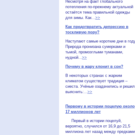
Несмотря на факт глобального
потепления по-прежнему актуальной
остаётся тема правильной одежды
для зимы. Как...
>>
Как предотвратить депрессию в
тоскливую пору?
Наступают самые короткие дни в году
Природа пронизана сумерками и
тьмой, промозглыми туманами,
нудной...
>>
Почему в жару клонит в сон?
В некоторых странах с жарким
климатом существует традиция –
сиеста. Учёные озадачились и решил
выяснить:...
>>
Первому в истории поцелую около
17 миллионов лет
Первый в истории поцелуй,
вероятно, случился от 16,9 до 21,5
миллиона лет назад между предками