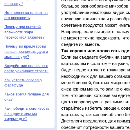
человеку?
большое разнообразие микробов в
употребление некоторых видов с
Имя человека влияет на
его внешность
снижению количества и разнообр
сочетание продуктов может имет
Почему при высокой
Например, если вы знаете пользу
влажности жара
переносится тяжелее?
не можете точно предсказать, что
съедите их вместе.
Почему во время грозы
Так хорошо или плохо есть од
нельзя принимать душ и
мыть посуду?
Если вы съедаете бублик на завтр
картофелем и салатом – на ужин, 
Воздействие солнечного
будет недостаточен с точки зрен
света усиливает страсть
необходимых для вашего организм
Как устоять соблазну
мере 6 овощей, богатых микроэл
фастфуда
ежедневном меню, то вам не о че
Какое время лучшее для
том, что овощи, которые вы едите
сна?
цвета коррелируют с разными пи
старайтесь избегать овощей, сод
Как победить сонливость
и хандру в зимние
картофель, так как они обычно 
хмурые дни?
Диетологи предлагают, для приме
обеспечит потребности вашего те