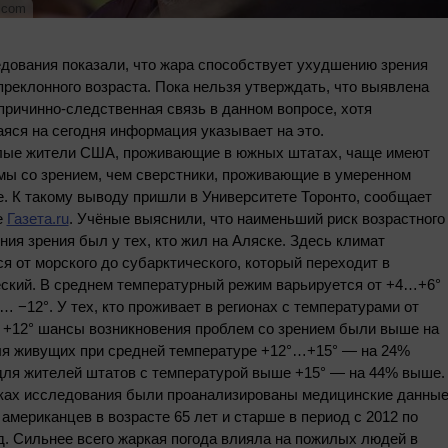
.com
дования показали, что жара способствует ухудшению зрения
реклонного возраста. Пока нельзя утверждать, что выявлена
причинно-следственная связь в данном вопросе, хотя
яся на сегодня информация указывает на это.
ые жители США, проживающие в южных штатах, чаще имеют
мы со зрением, чем сверстники, проживающие в умеренном
. К такому выводу пришли в Университете Торонто, сообщает
е
Газета.ru
. Учёные выяснили, что наименьший риск возрастного
ия зрения был у тех, кто жил на Аляске. Здесь климат
я от морского до субарктического, который переходит в
еский. В среднем температурный режим варьируется от +4…+6°
… −12°. У тех, кто проживает в регионах с температурами от
о +12° шансы возникновения проблем со зрением были выше на
ля живущих при средней температуре +12°…+15° — на 24%
для жителей штатов с температурой выше +15° — на 44% выше.
ках исследования были проанализированы медицинские данны
 американцев в возрасте 65 лет и старше в период с 2012 по
д. Сильнее всего жаркая погода влияла на пожилых людей в