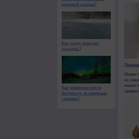
причиной седины?
Как холод помогает
похудеть?
Правда
Может б
но смех
может 
Как правильно вести
правиль
фотоохоту за северным
сиянием?