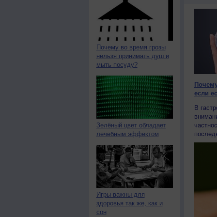
Почему во время грозы
нельзя принимать душ и
мыть посуду?
Почему
если е
В гастр
вниман
Зелёный цвет обладает
частнос
лечебным эффектом
последн
Игры важны для
здоровья так же, как и
сон