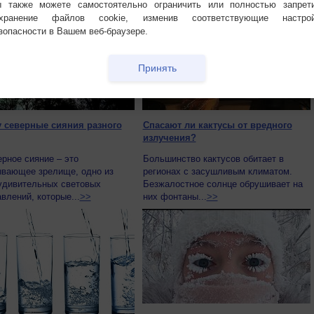
большое...
>>
 также можете самостоятельно ограничить или полностью запрет
охранение файлов cookie, изменив соответствующие настрой
зопасности в Вашем веб-браузере.
Принять
 северные сияния разного
Спасают ли кактусы от вредного
излучения?
ое сияние – это
Большинство кактусов обитает в
ывающее зрелище, одно из
регионах с засушливым климатом.
удивительных световых
Безжалостное солнце обрушивает на
влений, которые...
>>
них фонтаны...
>>