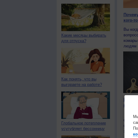
Почему
кого-то
Вы когд
вопросо
Какие месяцы выбирать
комары 
для отпуска?
людям и
Как понять, что вы
выгораете на работе?
Информ
вредна
Больши
Мы
опасно
са
Глобальное потепление
среды.
По
усугубляет бессонницу
эксперт
ко