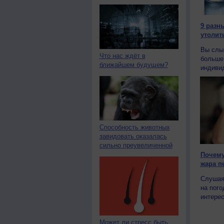
9 разн
утолит
Вы слы
Что нас ждёт в
больше 
ближайшем будущем?
индивид
Способность животных
завидовать оказалась
сильно преувеличенной
Почему
жара п
Слушая
на пого
интерес
Может ли стресс быть