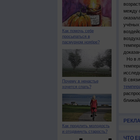
возраст
между 
оказала
учёных 
Как помочь себе
воздейс
просыпаться в
воздух
пасмурном ноябре?
темпера
доказан
Но в 
темпер
исследо
В связ
Почему в ненастье
темпер
хочется спать?
распро
ближай
РЕКЛ
Как продлить молодость
и отодвинуть старость?
ЧТО Е