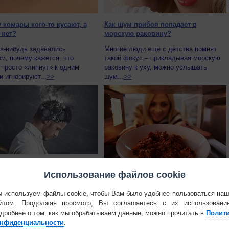
 комары кого-то кусают, а
Как шум прибоя попадает в
 нет?
морскую раковину?
а-нибудь задавались
Многие люди ещё с детства помнят
м, почему кажется, что
такой фокус – прикладывая морскую
просто «липнут» к одним
раковину к уху, можно услышать
 игнорируют...
>>
шум...
>>
ационная перегрузка так же
Использование файлов cookie
, как и загрязнение воздуха
Опасна ли микроволновка?
нство людей уже осознало
 используем файлы cookie, чтобы Вам было удобнее пользоваться на
сть загрязнения окружающей
йтом. Продолжая просмотр, Вы соглашаетесь с их использовани
Приготовление пищи в микроволновой
 Но международная группа
дробнее о том, как мы обрабатываем данные, можно прочитать в
Полит
печи очень удобно, потому как просто
ов...
>>
и невероятно быстро. Однако,
нфиденциальности
.