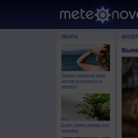
ЛЕНТА
ИНТЕ
Выяв
Почему северный загар
цветом отличается от
южного?
Букет сирени вреден для
здоровья