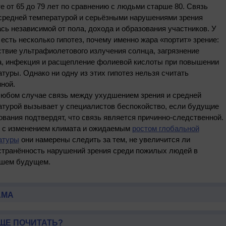
е от 65 до 79 лет по сравнению с людьми старше 80. Связь
средней температурой и серьёзными нарушениями зрения
сь независимой от пола, дохода и образования участников. У
есть несколько гипотез, почему именно жара «портит» зрение:
твие ультрафиолетового излучения солнца, загрязнение
а, инфекция и расщепление фолиевой кислоты при повышении
туры. Однако ни одну из этих гипотез нельзя считать
ной.
любом случае связь между ухудшением зрения и средней
атурой вызывает у специалистов беспокойство, если будущие
вания подтвердят, что связь является причинно-следственной.
и с изменением климата и ожидаемым
ростом глобальной
атуры
они намерены следить за тем, не увеличится ли
странённость нарушений зрения среди пожилых людей в
шем будущем.
АМА
ЩЕ ПОЧИТАТЬ?