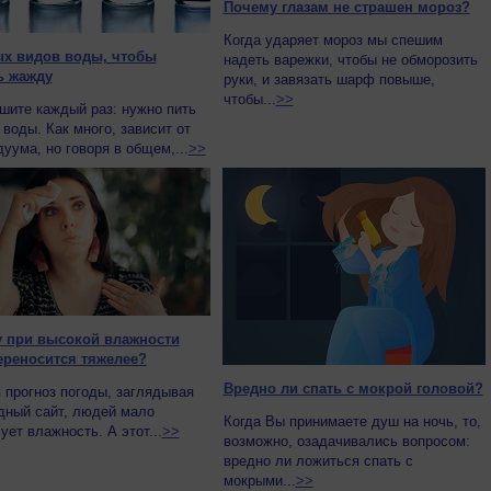
Почему глазам не страшен мороз?
Когда ударяет мороз мы спешим
ых видов воды, чтобы
надеть варежки, чтобы не обморозить
ь жажду
руки, и завязать шарф повыше,
чтобы...
>>
шите каждый раз: нужно пить
воды. Как много, зависит от
уума, но говоря в общем,...
>>
 при высокой влажности
ереносится тяжелее?
Вредно ли спать с мокрой головой?
 прогноз погоды, заглядывая
дный сайт, людей мало
Когда Вы принимаете душ на ночь, то,
ует влажность. А этот...
>>
возможно, озадачивались вопросом:
вредно ли ложиться спать с
мокрыми...
>>