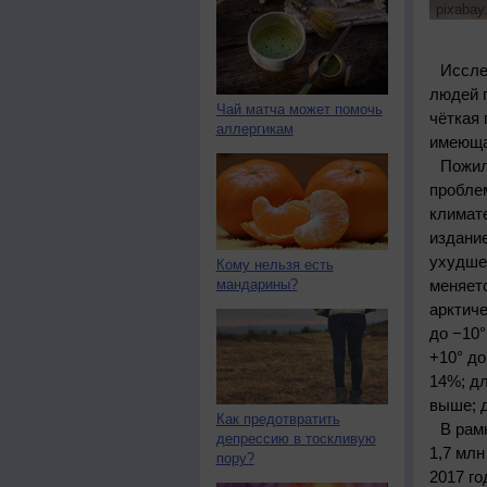
pixabay
Иссле
людей п
Чай матча может помочь
чёткая 
аллергикам
имеюща
Пожил
пробле
климате
издани
ухудшен
Кому нельзя есть
мандарины?
меняетс
арктич
до −10°
+10° д
14%; д
выше; 
Как предотвратить
В рам
депрессию в тоскливую
1,7 млн
пору?
2017 го