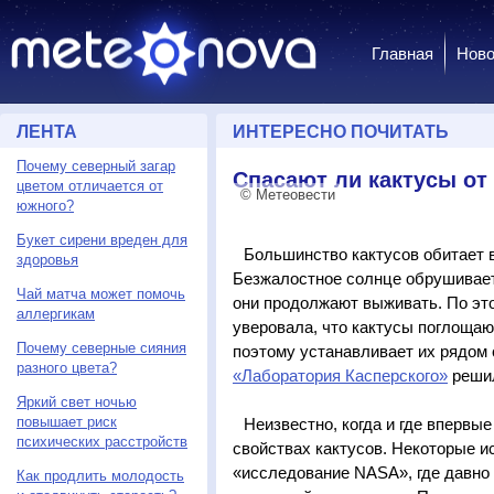
Главная
Ново
ЛЕНТА
ИНТЕРЕСНО ПОЧИТАТЬ
Почему северный загар
Спасают ли кактусы от
цветом отличается от
© Метеовести
южного?
Букет сирени вреден для
Большинство кактусов обитает 
здоровья
Безжалостное солнце обрушивает
Чай матча может помочь
они продолжают выживать. По это
аллергикам
уверовала, что кактусы поглоща
Почему северные сияния
поэтому устанавливает их рядом
разного цвета?
«Лаборатория Касперского»
решил
Яркий свет ночью
повышает риск
Неизвестно, когда и где впервы
психических расстройств
свойствах кактусов. Некоторые и
«исследование NASA», где давно
Как продлить молодость