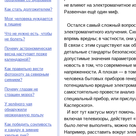
не влияют на электромагнитное и
Как стать долгожителем?
Развенчан ещё один миф.
Мозг человека нуждается
в тишине
Остался самый сложный вопрос
электромагнитного излучения. Си
Что не нужно есть, чтобы
впрямь вредны; в частности, они
не болеть?
В связи с этим существуют как о
Почему астрономическая
детальные стандарты безопаснос
весна наступает позже
допустимые значения параметров
календарной?
новость в том, что современные 
Как правильно вести
напряженности. А плохая — в то
фотоохоту за северным
человека бытовых приборов гене
сиянием?
потенциально вредные электрома
Почему глазам не
самостоятельно провести анализ
страшен мороз?
специальный прибор, или прислу
У зелёного чая
Касперского».
обнаружили
И вот тут кактусы могут помочь
неожиданную пользу
включая телевизоры, действует «
Как победить сонливость
было легче выполнять, можно пом
и хандру в зимние
Например, расставить вокруг эл
хмурые дни?