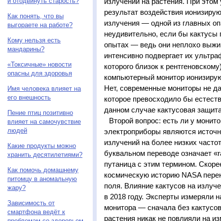
и отодвинуть старость?
излучений на растения. При этом
результат воздействия ионизирую
Как понять, что вы
излучения — одной из главных оп
выгораете на работе?
неудивительно, если бы кактусы 
Кому нельзя есть
опытах — ведь они неплохо выжив
мандарины?
интенсивно подвергает их ультра
«Токсичные» новости
которого близок к рентгеновскому
опасны для здоровья
компьютерный монитор ионизирую
Нет, современные мониторы не да
Имя человека влияет на
его внешность
которое превосходило бы естеств
данном случае кактусовая защита
Пение птиц позитивно
Второй вопрос: есть ли у монит
влияет на самочувствие
людей
электроприборы являются источн
излучений на более низких частот
Какие продукты можно
буквальном переводе означает «ra
хранить десятилетиями?
путаница с этим термином. Скорее
Как помочь домашнему
космическую историю NASA пере
питомцу в аномальную
поля. Влияние кактусов на излуч
жару?
в 2018 году. Эксперты измеряли н
Зависимость от
монитора — сначала без кактусов
смартфона ведёт к
растения никак не повлияли на и
проблемам со здоровьем