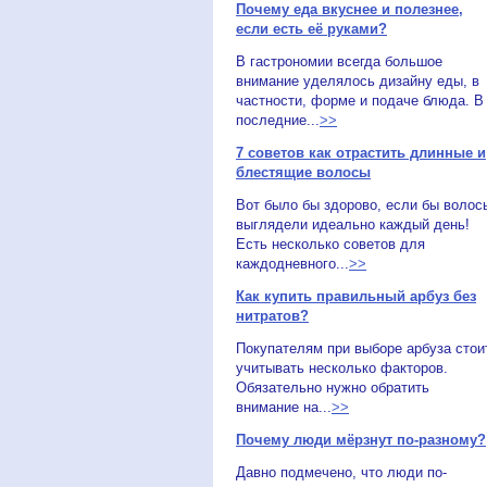
Почему еда вкуснее и полезнее,
если есть её руками?
В гастрономии всегда большое
внимание уделялось дизайну еды, в
частности, форме и подаче блюда. В
последние...
>>
7 советов как отрастить длинные и
блестящие волосы
Вот было бы здорово, если бы волос
выглядели идеально каждый день!
Есть несколько советов для
каждодневного...
>>
Как купить правильный арбуз без
нитратов?
Покупателям при выборе арбуза стои
учитывать несколько факторов.
Обязательно нужно обратить
внимание на...
>>
Почему люди мёрзнут по-разному?
Давно подмечено, что люди по-