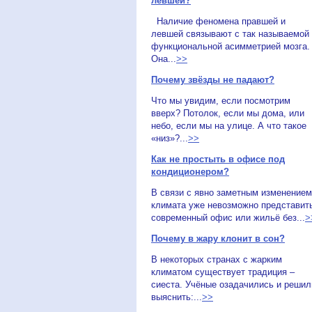
левшей?
Наличие феномена правшей и
левшей связывают с так называемой
функциональной асимметрией мозга.
Она...
>>
Почему звёзды не падают?
Что мы увидим, если посмотрим
вверх? Потолок, если мы дома, или
небо, если мы на улице. А что такое
«низ»?...
>>
Как не простыть в офисе под
кондиционером?
В связи с явно заметным изменением
климата уже невозможно представит
современный офис или жильё без...
>
Почему в жару клонит в сон?
В некоторых странах с жарким
климатом существует традиция –
сиеста. Учёные озадачились и решил
выяснить:...
>>