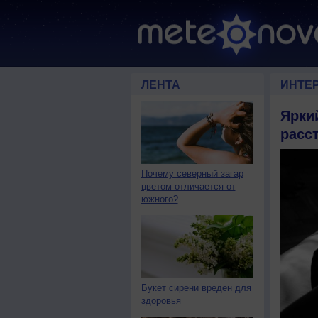
ЛЕНТА
ИНТЕ
Ярки
расс
Почему северный загар
цветом отличается от
южного?
Букет сирени вреден для
здоровья