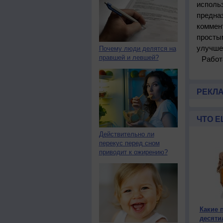
использ
предназ
коммент
просты
улучше
Почему люди делятся на
правшей и левшей?
Рабо
РЕКЛ
ЧТО Е
Действительно ли
перекус перед сном
приводит к ожирению?
Какие 
десяти