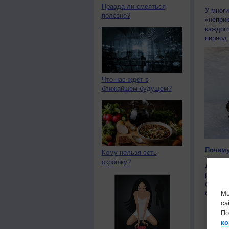
Правда ли смеяться
У многи
полезно?
«неприк
каждого
период 
Что нас ждёт в
ближайшем будущем?
Почему
Кому нельзя есть
окрошку?
Давно п
разному
одинако
букваль
Мы
са
По
ко