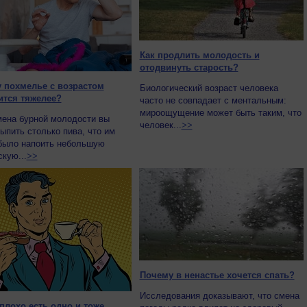
Как продлить молодость и
отодвинуть старость?
 похмелье с возрастом
Биологический возраст человека
ится тяжелее?
часто не совпадает с ментальным:
мироощущение может быть таким, что
мена бурной молодости вы
человек...
>>
ыпить столько пива, что им
было напоить небольшую
кую...
>>
Почему в ненастье хочется спать?
Исследования доказывают, что смена
 плохо есть одно и тоже