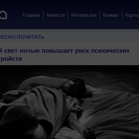
Главная
Новости
Интересное
Климат
Карты
РЕСНО ПОЧИТАТЬ
й свет ночью повышает риск психических
тройств