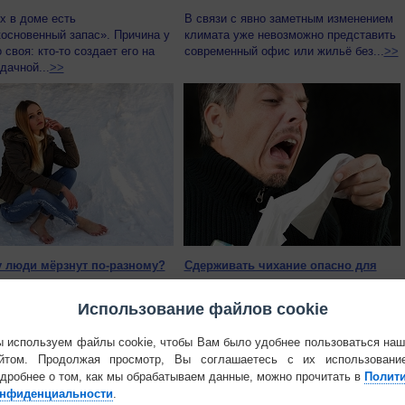
х в доме есть
В связи с явно заметным изменением
основенный запас». Причина у
климата уже невозможно представить
 своя: кто-то создает его на
современный офис или жильё без...
>>
дачной...
>>
 люди мёрзнут по-разному?
Сдерживать чихание опасно для
здоровья
одмечено, что люди по-
Использование файлов cookie
 реагируют на холод: в
Если ознакомиться с некоторыми
вых условиях кто-то
медицинскими исследованиями,
но дрожит от...
>>
посвященными проблемам чихания, то
 используем файлы cookie, чтобы Вам было удобнее пользоваться на
вы удивитесь...
>>
йтом. Продолжая просмотр, Вы соглашаетесь с их использовани
дробнее о том, как мы обрабатываем данные, можно прочитать в
Полит
нфиденциальности
.