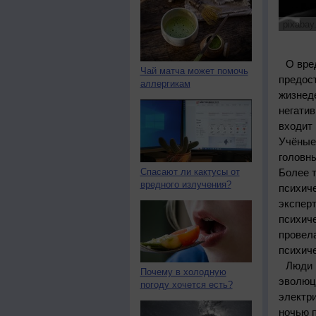
pixabay
О вре
Чай матча может помочь
предост
аллергикам
жизнед
негати
входит
Учёные
головны
Спасают ли кактусы от
Более т
вредного излучения?
психич
экспер
психиче
провела
психиче
Люди 
Почему в холодную
эволюц
погоду хочется есть?
электри
ночью п