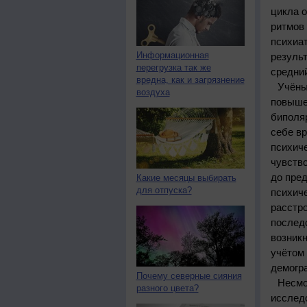
цикла 
ритмов 
психиа
Информационная
результ
перегрузка так же
средний
вредна, как и загрязнение
Учёны
воздуха
повышен
биполяр
себе вр
психиче
чувство
до пред
Какие месяцы выбирать
для отпуска?
психиче
расстро
последс
возникн
учётом 
демогр
Почему северные сияния
Несмо
разного цвета?
исследо