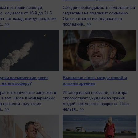
 в истории поцелуй,
Сегодня необходимость пользоваться
о, случился от 16,9 до 21,5
гаджетами не подлежит сомнению.
на лет назад между предками
Однако многие исследования в
...
>>
последние...
>>
пуски космических ракет
Выявлена связь между жарой и
 на атмосферу?
плохим зрением
растёт количество запусков в
Исследования показали, что жара
 в том числе и коммерческих.
способствует ухудшению зрения
в прошлом году таких
людей преклонного возраста. Пока
...
>>
нельзя...
>>