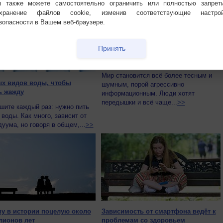
 также можете самостоятельно ограничить или полностью запрет
охранение файлов cookie, изменив соответствующие настрой
зопасности в Вашем веб-браузере.
Принять
Мозг человека нуждается в тишине
Мир становится всё более тесным и
ых видов воды, чтобы
шумным, порой агрессивно
ь жажду
информационным. Люди хотят
передышки и всё чаще...
>>
шите каждый раз: нужно пить
воды. Как много, зависит от
уума, но говоря в общем,...
>>
у в истории поцелую около
Зависимость от смартфона ведёт к
лионов лет
проблемам со здоровьем