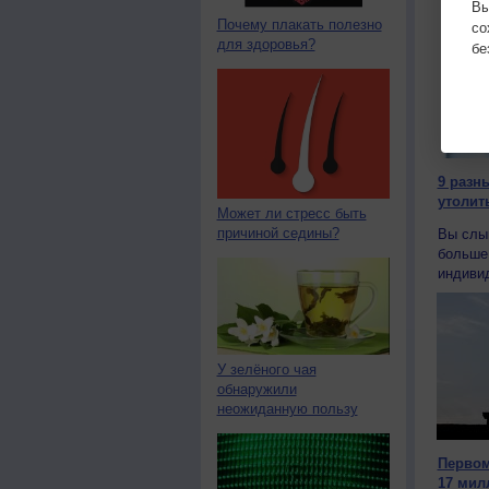
Вы
Почему плакать полезно
с
для здоровья?
бе
9 разн
утолит
Может ли стресс быть
причиной седины?
Вы слы
больше 
индивид
У зелёного чая
обнаружили
неожиданную пользу
Первом
17 мил