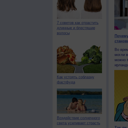
7 советов как отрастить
длинные и блестящие
волосы
Почему
станов
Во вре
могли в
можно 
ирландс
Как устоять соблазну
фастфуда
Воздействие солнечного
света усиливает страсть
Так ли