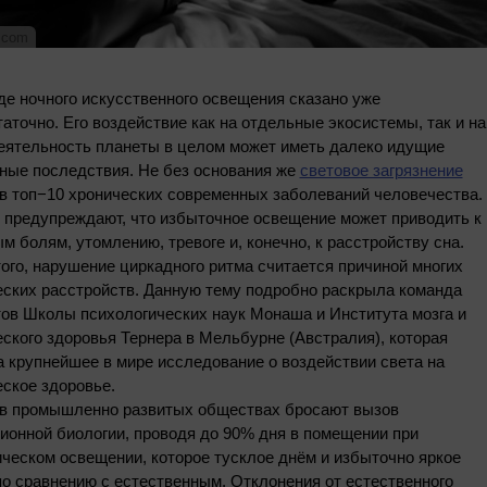
.com
де ночного искусственного освещения сказано уже
аточно. Его воздействие как на отдельные экосистемы, так и на
еятельность планеты в целом может иметь далеко идущие
вные последствия. Не без основания же
световое загрязнение
 в топ−10 хронических современных заболеваний человечества.
 предупреждают, что избыточное освещение может приводить к
м болям, утомлению, тревоге и, конечно, к расстройству сна.
ого, нарушение циркадного ритма считается причиной многих
еских расстройств. Данную тему подробно раскрыла команда
тов Школы психологических наук Монаша и Института мозга и
ского здоровья Тернера в Мельбурне (Австралия), которая
 крупнейшее в мире исследование о воздействии света на
ское здоровье.
в промышленно развитых обществах бросают вызов
ионной биологии, проводя до 90% дня в помещении при
ческом освещении, которое тусклое днём и избыточно яркое
о сравнению с естественным. Отклонения от естественного