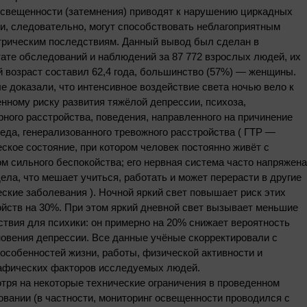
освещенности (затемнения) приводят к нарушению циркадных
и, следовательно, могут способствовать неблагоприятным
трическим последствиям. Данный вывод был сделан в
ате обследований и наблюдений за 87 772 взрослых людей, их
 возраст составил 62,4 года, большинство (57%) — женщины.
е доказали, что интенсивное воздействие света ночью вело к
ному риску развития тяжёлой депрессии, психоза,
ного расстройства, поведения, направленного на причинение
еда, генерализованного тревожного расстройства ( ГТР —
ское состояние, при котором человек постоянно живёт с
м сильного беспокойства; его нервная система часто напряжена
ела, что мешает учиться, работать и может перерасти в другие
ские заболевания ). Ночной яркий свет повышает риск этих
йств на 30%. При этом яркий дневной свет вызывает меньшие
твия для психики: он примерно на 20% снижает вероятность
овения депрессии. Все данные учёные скорректировали с
особенностей жизни, работы, физической активности и
афических факторов исследуемых людей.
тря на некоторые технические ограничения в проведенном
вании (в частности, мониторинг освещенности проводился с