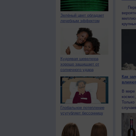
Первый
вероятн
Зелёный цвет обладает
миллио
лечебным эффектом
крупных
Кудрявая шевелюра
хорошо защищает от
солнечного удара
Как за
влияют
В мире 
космос,
Только 
случаев
Глобальное потепление
усугубляет бессонницу