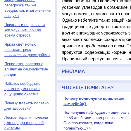
также небольшого количества жи
перегрузка так же
усвоения углеводов в организме.
вредна, как и загрязнение
могут помочь, если вы часто про
воздуха
Однако избегайте таких вещей ка
Психологи подсказали
традиционные десерты, так как о
как улучшить сон во
других снижающих усвояемость э
время стресса
вызывают всплески сахара в крови
Яркий свет ночью
привести к проблемам со сном. П
повышает риск
продуктов, содержащих кофеин, 
психических расстройств
Правильный перекус на ночь – зал
Пение птиц позитивно
влияет на самочувствие
РЕКЛАМА
людей
Избыток свободного
ЧТО ЕЩЕ ПОЧИТАТЬ?
времени уменьшает
ощущение счастья
Почему полнолуние привлекает
Почему плакать полезно
самоубийц?
для здоровья?
Полнолуние наблюдается один раз в
Лесная терапия полезна
29,53 дней, или примерно раз в месяц
для сердца и нервной
Оно происходит, когда луна
системы
полностью...
>>