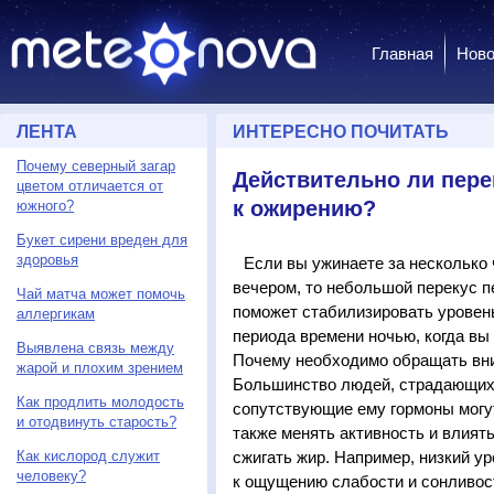
Главная
Ново
ЛЕНТА
ИНТЕРЕСНО ПОЧИТАТЬ
Почему северный загар
Действительно ли пере
цветом отличается от
к ожирению?
южного?
Букет сирени вреден для
здоровья
Если вы ужинаете за несколько 
вечером, то небольшой перекус пе
Чай матча может помочь
поможет стабилизировать уровень
аллергикам
периода времени ночью, когда вы 
Выявлена связь между
Почему необходимо обращать вни
жарой и плохим зрением
Большинство людей, страдающих д
Как продлить молодость
сопутствующие ему гормоны могут
и отодвинуть старость?
также менять активность и влиять
Как кислород служит
сжигать жир. Например, низкий ур
человеку?
к ощущению слабости и сонливост