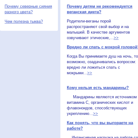
Почему северные сияния
Почему детям не рекомендуется
разного цвета?
веганская диета?
Родители-веганы порой
Чем полезна тыква?
распространяют свой выбор и на
малышей. В качестве аргументов
озвучивают этические,...
>>
Вредно ли спать с мокрой головой
Когда Вы принимаете душ на ночь, то
возможно, озадачивались вопросом:
вредно ли ложиться спать с
мокрыми...
>>
Кому нельзя есть мандарины?
Мандарины являются источником
витамина C, органических кислот и
флавоноидов, способствующих
укреплению...
>>
Как понять, что вы выгораете на
работе?
Интенсивная нагрузка на работе со