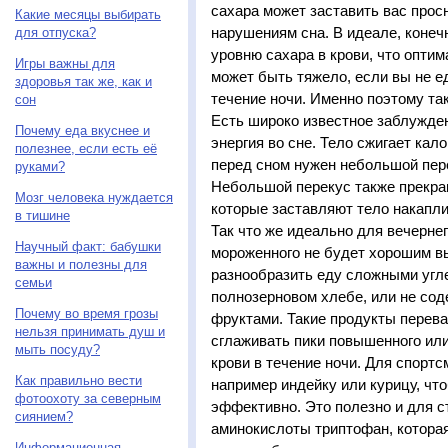
сахара может заставить вас прос
Какие месяцы выбирать
нарушениям сна. В идеале, конеч
для отпуска?
уровню сахара в крови, что оптим
Игры важны для
может быть тяжело, если вы не ед
здоровья так же, как и
течение ночи. Именно поэтому так
сон
Есть широко известное заблужден
Почему еда вкуснее и
энергия во сне. Тело сжигает кал
полезнее, если есть её
перед сном нужен небольшой пер
руками?
Небольшой перекус также прекра
Мозг человека нуждается
которые заставляют тело накапли
в тишине
Так что же идеально для вечерне
Научный факт: бабушки
мороженного не будет хорошим вы
важны и полезны для
разнообразить еду сложными угл
семьи
полнозерновом хлебе, или не со
Почему во время грозы
фруктами. Такие продукты перева
нельзя принимать душ и
сглаживать пики повышенного или
мыть посуду?
крови в течение ночи. Для спорт
Как правильно вести
например индейку или курицу, ч
фотоохоту за северным
эффективно. Это полезно и для 
сиянием?
аминокислоты триптофан, которая
Информационная