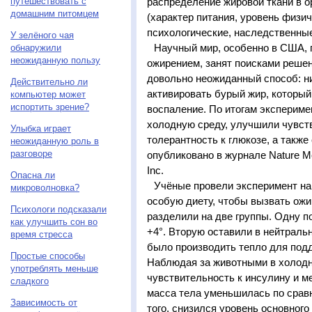
путешествовать с
распределение жировой ткани в о
домашним питомцем
(характер питания, уровень физич
психологические, наследственны
У зелёного чая
Научный мир, особенно в США,
обнаружили
неожиданную пользу
ожирением, занят поисками решен
довольно неожиданный способ: н
Действительно ли
активировать бурый жир, которы
компьютер может
испортить зрение?
воспаление. По итогам экспериме
холодную среду, улучшили чувств
Улыбка играет
толерантность к глюкозе, а такж
неожиданную роль в
разговоре
опубликовано в журнале Nature M
Inc.
Опасна ли
Учёные провели эксперимент на
микроволновка?
особую диету, чтобы вызвать ожи
Психологи подсказали
разделили на две группы. Одну 
как улучшить сон во
+4°. Вторую оставили в нейтральн
время стресса
было производить тепло для под
Простые способы
Наблюдая за животными в холодно
употреблять меньше
чувствительность к инсулину и м
сладкого
масса тела уменьшилась по сравн
Зависимость от
того, снизился уровень основного