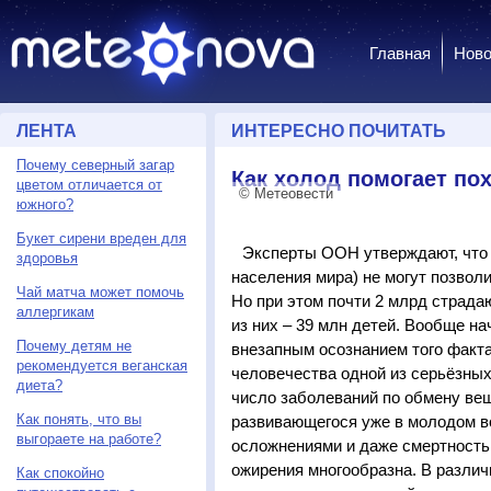
Главная
Ново
ЛЕНТА
ИНТЕРЕСНО ПОЧИТАТЬ
Почему северный загар
Как холод помогает по
цветом отличается от
© Метеовести
южного?
Букет сирени вреден для
Эксперты ООН утверждают, что 
здоровья
населения мира) не могут позвол
Чай матча может помочь
Но при этом почти 2 млрд страда
аллергикам
из них – 39 млн детей. Вообще н
Почему детям не
внезапным осознанием того факта
рекомендуется веганская
человечества одной из серьёзны
диета?
число заболеваний по обмену вещ
Как понять, что вы
развивающегося уже в молодом в
выгораете на работе?
осложнениями и даже смертностью
ожирения многообразна. В различ
Как спокойно