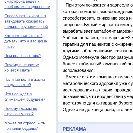
смартфона ведёт к
При этом показатели зависели о
проблемам со здоровьем
которая помогает высвобождению
Способность животных
способствовать снижению веса и
завидовать оказалась
здоровья. Бурый жир часто имен
сильно преувеличенной
вырабатывает метаболит марезин
Как заставить гостей
Учёные полагают, что марезин−2 
думать, что у вас дома
терапии для пациентов с ожирен
чисто
другими заболеваниями, связанн
Чем полезна тыква?
Однако молекула быстро разруша
более стабильный химический ан
Почему в ненастье
использования.
хочется спать?
Вместе с этим команда отмечает
Наличие цели в жизни
метаболического здоровья уже с
продлевает её
исследования на людях, проведе
Что нас ждёт в
показывают, что воздействия уме
ближайшем будущем?
достаточно для активации бурого
Почему глазам не
Однако не до конца ясно, что леж
страшен мороз?
Может ли стресс быть
причиной седины?
РЕКЛАМА