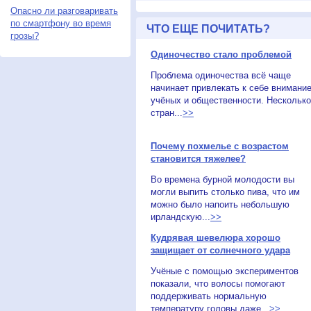
Опасно ли разговаривать
по смартфону во время
ЧТО ЕЩЕ ПОЧИТАТЬ?
грозы?
Одиночество стало проблемой
Проблема одиночества всё чаще
начинает привлекать к себе внимани
учёных и общественности. Несколько
стран...
>>
Почему похмелье с возрастом
становится тяжелее?
Во времена бурной молодости вы
могли выпить столько пива, что им
можно было напоить небольшую
ирландскую...
>>
Кудрявая шевелюра хорошо
защищает от солнечного удара
Учёные с помощью экспериментов
показали, что волосы помогают
поддерживать нормальную
температуру головы даже...
>>