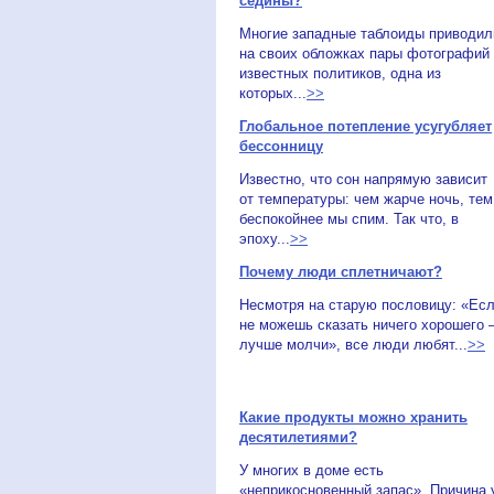
седины?
Многие западные таблоиды приводил
на своих обложках пары фотографий
известных политиков, одна из
которых...
>>
Глобальное потепление усугубляет
бессонницу
Известно, что сон напрямую зависит
от температуры: чем жарче ночь, тем
беспокойнее мы спим. Так что, в
эпоху...
>>
Почему люди сплетничают?
Несмотря на старую пословицу: «Ес
не можешь сказать ничего хорошего 
лучше молчи», все люди любят...
>>
Какие продукты можно хранить
десятилетиями?
У многих в доме есть
«неприкосновенный запас». Причина 