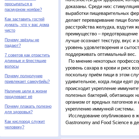
просыпаться в
доказаны. Среди них: стимуляция
пасмурном ноябре?
выработки пищеварительных ферме
Как заставить гостей
делает переваривание пищи боле
думать, что у вас дома
расстройства желудка, вздутия 
чисто
преимущество – предотвращение 
Почему звёзды не
лучше осознает текстуру, вкус и 
падают?
уровень удовлетворения и сытост
поддерживать оптимальный вес.
7 советов как отрастить
длинные и блестящие
По мнению некоторых профессор
волосы
уровень сахара в крови и риск во
поскольку приём пищи в этом слу
Почему полнолуние
удивительное, когда люди едят р
привлекает самоубийц?
происходит укрепление иммунитет
Наличие цели в жизни
полезных бактерий, обитающих на
продлевает её
организм от вредных патогенов и
Почему плакать полезно
укреплению иммунной системы.
для здоровья?
Исследование опубликовано в жур
Как кислород служит
Gastronomy and Food Science в де
человеку?