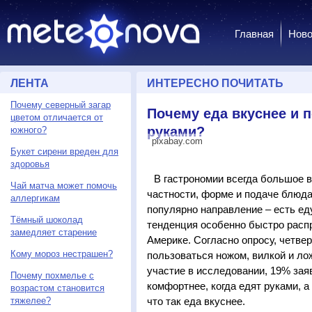
Главная
Ново
ЛЕНТА
ИНТЕРЕСНО ПОЧИТАТЬ
Почему северный загар
Почему еда вкуснее и п
цветом отличается от
руками?
южного?
pixabay.com
Букет сирени вреден для
здоровья
В гастрономии всегда большое 
Чай матча может помочь
частности, форме и подаче блюда
аллергикам
популярно направление – есть ед
Тёмный шоколад
тенденция особенно быстро расп
замедляет старение
Америке. Согласно опросу, четве
Кому мороз нестрашен?
пользоваться ножом, вилкой и ло
участие в исследовании, 19% зая
Почему похмелье с
комфортнее, когда едят руками, 
возрастом становится
тяжелее?
что так еда вкуснее.