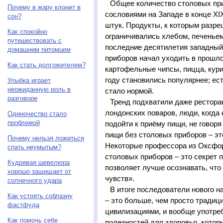
Общее количество столовых пр
Почему в жару клонит в
сословиями на Западе в конце XI
сон?
штук. Продукты, к которым разре
Как спокойно
ограничивались хлебом, печеньем
путешествовать с
последние десятилетия западный
домашним питомцем
приборов начал уходить в прошлое
Как стать долгожителем?
картофельные чипсы, пицца, кур
году становились популярнее; ес
Улыбка играет
неожиданную роль в
стало нормой.
разговоре
Тренд подхватили даже рестора
лондонских поваров, люди, когда 
Одиночество стало
проблемой
подойти к приёму пищи, не говор
пищи без столовых приборов – эт
Почему нельзя ложиться
Некоторые профессора из Оксфор
спать неумытым?
столовых приборов – это секрет 
Кудрявая шевелюра
позволяет лучше осознавать, что 
хорошо защищает от
чувств».
солнечного удара
В итоге последователи нового н
Как устоять соблазну
– это больше, чем просто традиц
фастфуда
цивилизациями, и вообще употре
Как помочь себе
полезностей для здоровья, которы