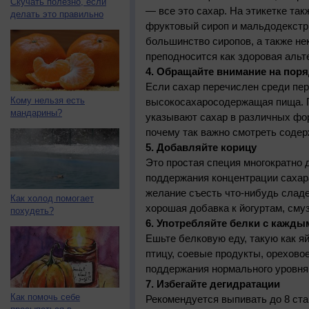
Скучать полезно, если
— все это сахар. На этикетке так
делать это правильно
фруктовый сироп и мальдодекстр
большинство сиропов, а также не
преподносится как здоровая альте
4. Обращайте внимание на пор
Если сахар перечислен среди пер
Кому нельзя есть
высокосахаросодержащая пища. П
мандарины?
указывают сахар в различных фо
почему так важно смотреть содер
5. Добавляйте корицу
Это простая специя многократно
поддержания концентрации сахара
желание съесть что-нибудь сладе
Как холод помогает
хорошая добавка к йогуртам, смуз
похудеть?
6. Употребляйте белки с кажд
Ешьте белковую еду, такую как яй
птицу, соевые продукты, ореховое
поддержания нормального уровня 
7. Избегайте дегидратации
Как помочь себе
Рекомендуется выпивать до 8 ста