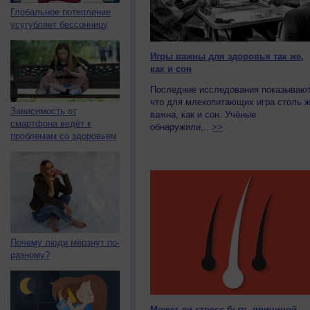
Глобальное потепление
усугубляет бессонницу
Игры важны для здоровья так же,
как и сон
Последние исследования показывают
что для млекопитающих игра столь 
Зависимость от
важна, как и сон. Учёные
смартфона ведёт к
обнаружили,...
>>
проблемам со здоровьем
Почему люди мёрзнут по-
разному?
Может ли стресс быть причиной