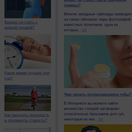
седины?
Многие западные таблоиды приводил
на своих обложках пары фотографий
Вредно ли спать с
известных политиков, одна из
мокрой головой?
которых...
>>
Какое время лучшее для
сна?
Чем лечить потрескавшиеся губы?
В Интернете вы можете найти
множество «теорий заговоров»
относительно бальзамов для губ,
Как продлить молодость
некоторые из них...
>>
и отодвинуть старость?