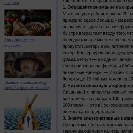
как сделать это сравнительно бе
воздуха
1. Обращайте внимание на скр
Мы явно употребляем около 20 ча
примерно вдвое больше, чем рек
не включает даже сахар из фрукт
быстро возрастает ввиду того, ч
в продуктах, где мы меньше всег
Кому нельзя есть
окрошку?
продуктов, которые мы потребля
сахар. Консервированная кукуруз
грамм, кетчуп — до одной чайной
консервированная фасоль и бобы 
пикантные крекеры — 3 чайных л
йогурты до 15 чайных ложек на 25
Выявлена связь между
2. Читайте обратную сторону э
жарой и плохим зрением
Сравнивайте продукты разных пр
на количество сахара в 100 грамм
100 грамм — это высокосахаросод
низкосахаросодержащая.
3. Знайте альтернативные назв
Сахар может быть замаскирован 
заканчивающимися на -оза, напри