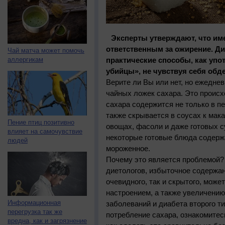
Эксперты утверждают, что име
ответственным за ожирение. Д
Чай матча может помочь
аллергикам
практические способы, как упо
убийцы», не чувствуя себя об
Верите ли Вы или нет, но ежедне
чайных ложек сахара. Это происх
сахара содержится не только в п
также скрывается в соусах к мак
Пение птиц позитивно
овощах, фасоли и даже готовых с
влияет на самочувствие
некоторые готовые блюда содержа
людей
мороженное.
Почему это является проблемой?
диетологов, избыточное содержан
очевидного, так и скрытого, може
настроением, а также увеличени
Информационная
заболеваний и диабета второго ти
перегрузка так же
потребление сахара, ознакомите
вредна, как и загрязнение