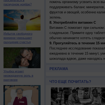
просыпаться в
помочь организму усвоить всю в
пасмурном ноябре?
поддерживать баланс минералов,
фруктов и овощей, особенно кали
зелень.
8. Употребляйте витамин С
Витамин С помогает при сильном 
сладенькое. Примите одну таблетк
Избыток свободного
обычно начинаете хотеть сладког
времени уменьшает
ощущение счастья
9. Прогуляйтесь в течение 15 м
Последнее исследование показало
ежедневно в течение 15 минут, у
шоколада вдвое, даже находясь н
РЕКЛАМА
Улыбка играет
неожиданную роль в
разговоре
ЧТО ЕЩЕ ПОЧИТАТЬ?