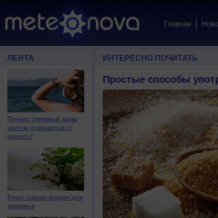
Главная
Ново
ЛЕНТА
ИНТЕРЕСНО ПОЧИТАТЬ
Простые способы упот
Почему северный загар
цветом отличается от
южного?
Букет сирени вреден для
здоровья