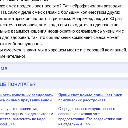
 же смех проделывает все это? Тут нейрофизиологи разводят
. На самом деле смех связан с большим количеством других
для которых он является триггером. Например, люди в 30 раз
еются в компании, чем, когда они находятся в одиночестве.
ьные взаимоотношения неоднократно связывались учеными с
 для здоровья, так что социальный компонент смеха может
в этом большую роль.
ы смеемся, значит мы в хорошем месте и с хорошей компанией,
амечательно!
АМА
ЩЕ ПОЧИТАТЬ?
ность животных завидовать
Яркий свет ночью повышает риск
ась сильно преувеличенной
психических расстройств
 чувство «зависть»,
О вреде ночного искусственного
ее некоторым представителям
освещения сказано уже
ества, объяснять не надо.
предостаточно. Его воздействие как
бой...
>>
на отдельные...
>>