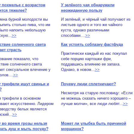
 похмелье с возрастом
У зелёного чая обнаружили
ится тяжелее?
неожиданную пользу
мена бурной молодости вы
И зелёный, и чёрный чай получают из
ыпить столько пива, что им
листьев одного и того же чайного
было напоить небольшую
куста, однако различными
кую...
>>
способами....
>>
ствие солнечного света
Как устоять соблазну фастфуда
ает страсть
Практически каждый из нас покупал
вание показало, что
себе порцию картошки фри,
твие солнечного света
поддавшись влиянию ее запаха.
ет сексуальное влечение у
Однако, в новом...
>>
олов....
>>
 трюфели ищут свиньи и
Почему люди сплетничают?
?
Несмотря на старую пословицу: «Если
я трюфели в основном
не можешь сказать ничего хорошего –
вают искусственно. Лидером
лучше молчи», все люди любят...
>>
зводству белых является
ский...
>>
 во время грозы нельзя
Может ли улыбка быть причиной
ать душ и мыть посуду?
морщинок?