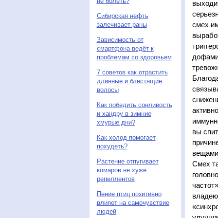
не болеть?
выходи
серьезн
Сибирская нефть
смех и
залечивает раны
выработ
Зависимость от
триггер
смартфона ведёт к
дофами
проблемам со здоровьем
тревожн
7 советов как отрастить
Благода
длинные и блестящие
связыв
волосы
снижени
Как победить сонливость
активно
и хандру в зимние
иммунна
хмурые дни?
вы спит
Как холод помогает
причин
похудеть?
вещами
Растение отпугивает
Смех т
комаров не хуже
головно
репеллентов
частот»
Пение птиц позитивно
владею
влияет на самочувствие
«синхро
людей
улучша