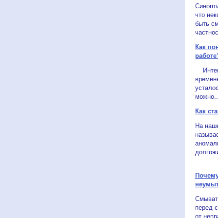
Синопти
что нек
быть см
частнос
Как по
работе
Интенс
времен
усталос
можно..
Как ст
На наше
называ
аномал
долгожи
Почему
неумы
Смыват
перед с
от непр