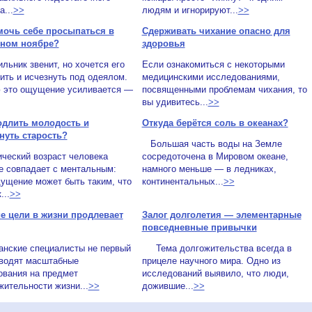
а...
>>
людям и игнорируют...
>>
мочь себе просыпаться в
Сдерживать чихание опасно для
ном ноябре?
здоровья
ник звенит, но хочется его
Если ознакомиться с некоторыми
ть и исчезнуть под одеялом.
медицинскими исследованиями,
 это ощущение усиливается —
посвященными проблемам чихания, то
вы удивитесь...
>>
одлить молодость и
Откуда берётся соль в океанах?
нуть старость?
Большая часть воды на Земле
ческий возраст человека
сосредоточена в Мировом океане,
е совпадает с ментальным:
намного меньше — в ледниках,
ущение может быть таким, что
континентальных...
>>
...
>>
е цели в жизни продлевает
Залог долголетия — элементарные
повседневные привычки
анские специалисты не первый
Тема долгожительства всегда в
оводят масштабные
прицеле научного мира. Одно из
ования на предмет
исследований выявило, что люди,
ительности жизни...
>>
дожившие...
>>