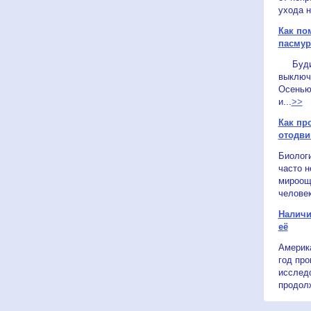
ухода н
Как по
пасмур
Будиль
выключи
Осенью
и...
>>
Как пр
отодви
Биологи
часто н
мироощ
человек
Наличи
её
Америк
год пр
исслед
продолж