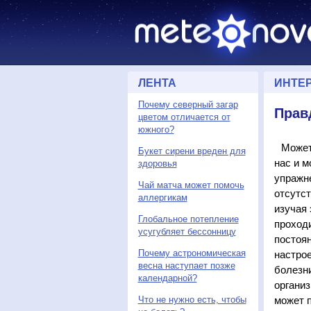
ЛЕНТА
ИНТЕ
Почему северный загар
Прав
цветом отличается от
южного?
Может
Букет сирени вреден для
нас и м
здоровья
упражне
Чай матча может помочь
отсутст
аллергикам
изучая
Глобальное потепление
проходи
усугубляет бессонницу
постоян
Почему астрономическая
настрое
весна наступает позже
болезни
календарной?
организ
Что не нужно есть, чтобы
может 