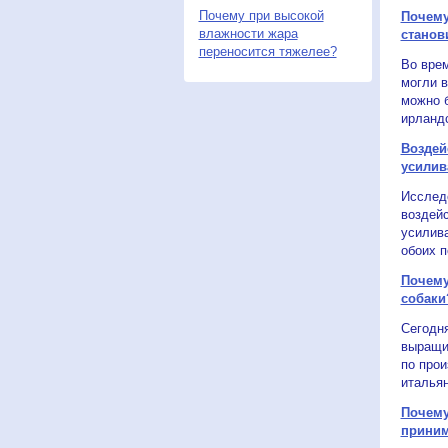
Почему при высокой
Почему
влажности жара
станов
переносится тяжелее?
Во вре
могли в
можно 
ирландс
Воздей
усилив
Исследо
воздейс
усилива
обоих п
Почему
собаки
Сегодн
выращи
по прои
итальян
Почему
приним