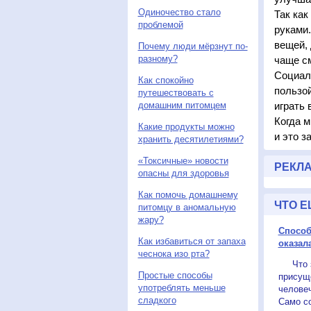
Одиночество стало
Так как
проблемой
руками
вещей, 
Почему люди мёрзнут по-
разному?
чаще см
Социал
Как спокойно
пользой
путешествовать с
домашним питомцем
играть 
Когда м
Какие продукты можно
и это з
хранить десятилетиями?
«Токсичные» новости
РЕКЛ
опасны для здоровья
Как помочь домашнему
ЧТО Е
питомцу в аномальную
жару?
Способ
Как избавиться от запаха
оказал
чеснока изо рта?
Что за
Простые способы
присущ
употреблять меньше
человеч
сладкого
Само со