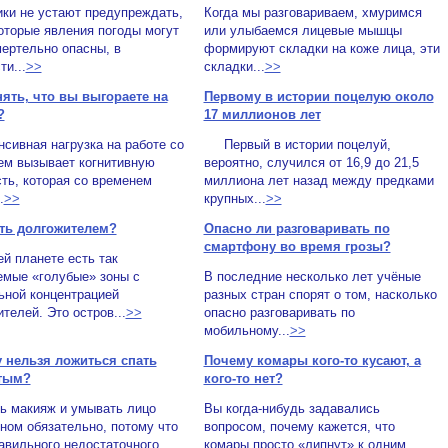
ки не устают предупреждать,
Когда мы разговариваем, хмуримся
оторые явления погоды могут
или улыбаемся лицевые мышцы
ертельно опасны, в
формируют складки на коже лица, эти
ти...
>>
складки...
>>
нять, что вы выгораете на
Первому в истории поцелую около
?
17 миллионов лет
ивная нагрузка на работе со
Первый в истории поцелуй,
ем вызывает когнитивную
вероятно, случился от 16,9 до 21,5
ть, которая со временем
миллиона лет назад между предками
.
>>
крупных...
>>
ать долгожителем?
Опасно ли разговаривать по
смартфону во время грозы?
й планете есть так
емые «голубые» зоны с
В последние несколько лет учёные
ьной концентрацией
разных стран спорят о том, насколько
телей. Это остров...
>>
опасно разговаривать по
мобильному...
>>
 нельзя ложиться спать
Почему комары кого-то кусают, а
тым?
кого-то нет?
ь макияж и умывать лицо
Вы когда-нибудь задавались
ном обязательно, потому что
вопросом, почему кажется, что
авильного недостаточного
комары просто «липнут» к одним