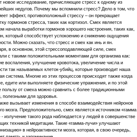
т новое исследование, причисляющее стресс к одному из
ейших недугов. Почему мы вспомнили стресс? Дело в том, что
меет эффект, противоположный стрессу – он прекращает
ку гормонов стресса, таких как кортизол. Смех является
ом начала выработки гормонов хорошего настроения, таких как,
н, который способствует успокоению и снижению ощущения
ости. Можно сказать, что стресс и смех как инь и ян.
ря, в основном, этой стрессоподавляющей силе, смех
али с такими положительными моментами для организма как:
е воспаления, улучшение кровотока, увеличение числа и
сти так называемых клеток-убийц, которые производит наша
я система. Многие из этих процессов происходят также когда
е, едите или выполняете физические упражнения, и по этой
е пользу от смеха можно сравнить с более традиционными
, полезными для здоровья.
акже вызывает изменения в способе взаимодействия нейронов
го мозга. Предположительно, смех является источником «гамма
 - излучение такого рода наблюдается у людей в совершенстве
щих техникой медитации. Такие «гамма-лучи» улучшают
низацию» в нейроактивности мозга, которая, в свою очередь,
ет память и запоминание.