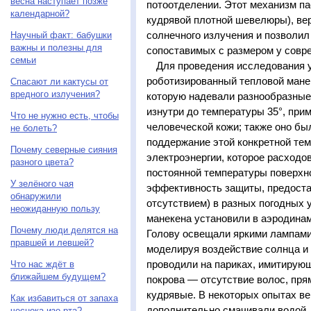
весна наступает позже
потоотделении. Этот механизм па
календарной?
кудрявой плотной шевелюры), вер
солнечного излучения и позволил
Научный факт: бабушки
важны и полезны для
сопоставимых с размером у совр
семьи
Для проведения исследования 
роботизированный тепловой мане
Спасают ли кактусы от
вредного излучения?
которую надевали разнообразные 
изнутри до температуры 35°, прим
Что не нужно есть, чтобы
человеческой кожи; также оно бы
не болеть?
поддержание этой конкретной те
Почему северные сияния
электроэнергии, которое расходо
разного цвета?
постоянной температуры поверхн
У зелёного чая
эффективность защиты, предоста
обнаружили
отсутствием) в разных погодных 
неожиданную пользу
манекена установили в аэродинам
Почему люди делятся на
Голову освещали яркими лампами
правшей и левшей?
моделируя воздействие солнца и 
проводили на париках, имитирую
Что нас ждёт в
ближайшем будущем?
покрова — отсутствие волос, пря
кудрявые. В некоторых опытах в
Как избавиться от запаха
дополнительно смачивали водой
чеснока изо рта?