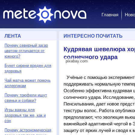
Главная
Ново
ЛЕНТА
ИНТЕРЕСНО ПОЧИТАТЬ
Почему северный загар
Кудрявая шевелюра хо
цветом отличается от
солнечного удара
южного?
pixabay.com
Букет сирени вреден для
здоровья
Учёные с помощью эксперименто
Чай матча может помочь
поддерживать нормальную темпер
аллергикам
Особенно эффективна кудрявая 
Почему трюфели ищут
солнечного удара. Исследование,
свиньи и собаки?
Пенсильвания, дает новое предс
Игры важны для
текстуры волос. Работа опублик
здоровья так же, как и
предполагают, что эволюция вью
сон
важнейшей адаптивной чертой в 
Почему астрономическая
защиту от ярких лучей и сводя к