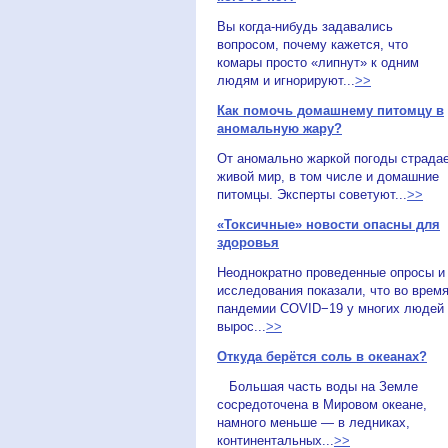
Вы когда-нибудь задавались
вопросом, почему кажется, что
комары просто «липнут» к одним
людям и игнорируют...
>>
Как помочь домашнему питомцу в
аномальную жару?
От аномально жаркой погоды страда
живой мир, в том числе и домашние
питомцы. Эксперты советуют...
>>
«Токсичные» новости опасны для
здоровья
Неоднократно проведенные опросы и
исследования показали, что во врем
пандемии COVID−19 у многих людей
вырос...
>>
Откуда берётся соль в океанах?
Большая часть воды на Земле
сосредоточена в Мировом океане,
намного меньше — в ледниках,
континентальных...
>>