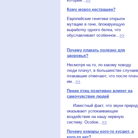
который...
>>
Кому мороз нестрашен?
Европейские генетики открыли
мутацию в гене, блокирующую
выработку одного белка, что
обуславливает особенное...
>>
Почему плакать полезно для
здоровья?
Несмотря на то, по какому поводу
люди плачут, в большинстве случаев
плакавшие отмечают, что после плач
им...
>>
Пение птиц позитивно влияет на
самочувствие людей
Известный факт, что звуки приро
оказывают успокаивающее
воздействие на нашу нервную
систему. Особое...
>>
Почему комары кого-то кусают, а
кого-то нет?