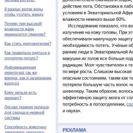
действие пота. Обстановка в лаб
9 разных видов воды,
условиям в Экваториальной Африк
чтобы утолить жажду
влажности немного выше 60%.
Почему при высокой
Исследование показало, что в
влажности жара
излучение на кожу головы. При э
переносится тяжелее?
обеспечивали наилучшую защиту 
Как стать долгожителем?
необходимость потеть. Учёные объ
ранние люди в Экваториальной А
Как правильно одеться в
холодную погоду?
макушки их голов все больше по
радиации. Мозг чувствителен к те
Информационная
по мере роста. Слишком высокая 
перегрузка так же
опасным состояниям, таким как т
вредна, как и загрязнение
воздуха
потеряли большую часть волос на
шевелюру. Таким образом, волосы
Кому нельзя есть
эффективную защиту мозга от со
окрошку?
потребность в потоотделении,
со
Лесная терапия полезна
и наука».
для сердца и нервной
системы
Способность животных
РЕКЛАМА
завидовать оказалась