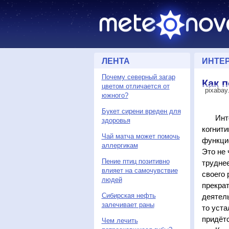
ЛЕНТА
ИНТЕ
Почему северный загар
Как п
цветом отличается от
pixabay
южного?
Букет сирени вреден для
Интен
здоровья
когнити
Чай матча может помочь
функци
аллергикам
Это не 
Пение птиц позитивно
труднее
влияет на самочувствие
своего 
людей
прекрат
Сибирская нефть
деятель
залечивает раны
то уста
придётс
Чем лечить