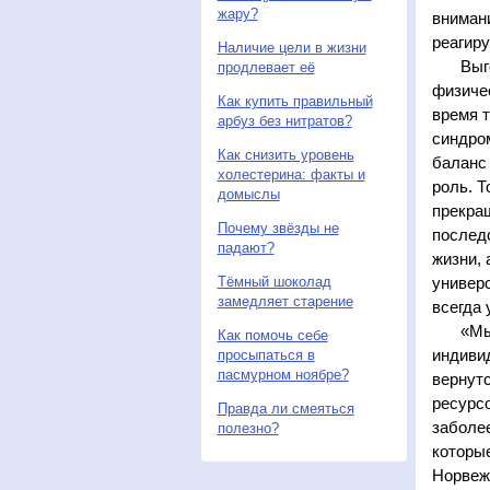
жару?
внимани
реагиру
Наличие цели в жизни
Выгор
продлевает её
физичес
Как купить правильный
время т
арбуз без нитратов?
синдром
Как снизить уровень
баланс
холестерина: факты и
роль. Т
домыслы
прекращ
Почему звёзды не
последс
падают?
жизни, 
Тёмный шоколад
универс
замедляет старение
всегда 
«Мы м
Как помочь себе
индивид
просыпаться в
пасмурном ноябре?
вернутс
ресурсо
Правда ли смеяться
заболее
полезно?
которы
Норвежс