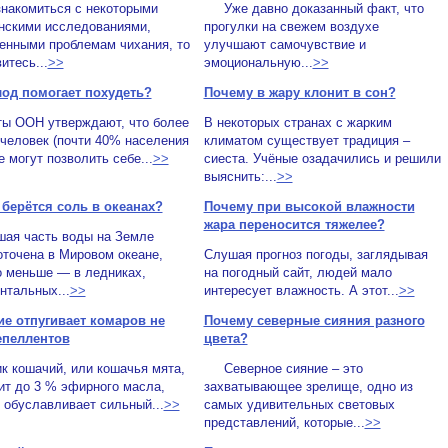
знакомиться с некоторыми
Уже давно доказанный факт, что
нскими исследованиями,
прогулки на свежем воздухе
енными проблемам чихания, то
улучшают самочувствие и
итесь...
>>
эмоциональную...
>>
лод помогает похудеть?
Почему в жару клонит в сон?
ты ООН утверждают, что более
В некоторых странах с жарким
человек (почти 40% населения
климатом существует традиция –
е могут позволить себе...
>>
сиеста. Учёные озадачились и решили
выяснить:...
>>
 берётся соль в океанах?
Почему при высокой влажности
жара переносится тяжелее?
я часть воды на Земле
точена в Мировом океане,
Слушая прогноз погоды, заглядывая
о меньше — в ледниках,
на погодный сайт, людей мало
нтальных...
>>
интересует влажность. А этот...
>>
ие отпугивает комаров не
Почему северные сияния разного
епеллентов
цвета?
к кошачий, или кошачья мята,
Северное сияние – это
ит до 3 % эфирного масла,
захватывающее зрелище, одно из
 обуславливает сильный...
>>
самых удивительных световых
представлений, которые...
>>