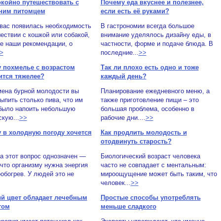
окойно путешествовать с
Почему еда вкуснее и полезнее,
ним питомцем
если есть её руками?
 вас появилась необходимость
В гастрономии всегда большое
ествии с кошкой или собакой,
внимание уделялось дизайну еды, в
е наши рекомендации, о
частности, форме и подаче блюда. В
>
последние...
>>
 похмелье с возрастом
Так ли плохо есть одно и тоже
ится тяжелее?
каждый день?
мена бурной молодости вы
Планирование ежедневного меню, а
ыпить столько пива, что им
также приготовление пищи – это
было напоить небольшую
большая проблема, особенно в
кую...
>>
рабочие дни....
>>
 в холодную погоду хочется
Как продлить молодость и
отодвинуть старость?
а этот вопрос однозначен —
Биологический возраст человека
что организму нужна энергия
часто не совпадает с ментальным:
обогрев. У людей это не
мироощущение может быть таким, что
человек...
>>
й цвет обладает лечебным
Простые способы употреблять
том
меньше сладкого