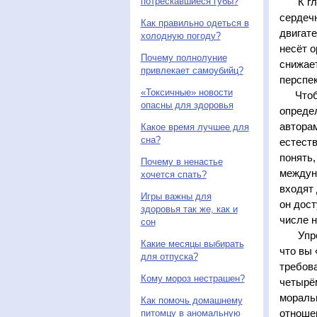
потрескавшиеся губы?
К гла
сердечн
Как правильно одеться в
двигате
холодную погоду?
несёт о
Почему полнолуние
снижает
привлекает самоубийц?
перспе
«Токсичные» новости
Чтобы
опасны для здоровья
опреде
автора
Какое время лучшее для
сна?
естеств
понять,
Почему в ненастье
междун
хочется спать?
входят 
Игры важны для
он дост
здоровья так же, как и
числе н
сон
Упрощ
Какие месяцы выбирать
что вы 
для отпуска?
требов
Кому мороз нестрашен?
четырём
мораль
Как помочь домашнему
отноше
питомцу в аномальную