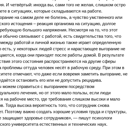
я. И четвёртый: иногда вы, сами того не желая, слишком остро
ете в ситуациях, которые складываются на работе.
ание на самом деле не болезнь, а чувство умственного или
кого истощения – реакция организма на ситуацию, долгое
ребующую большого напряжения. Несмотря на то, что этот
 обычно связывают с работой, есть свидетельства того, что
 между работой и личной жизнью также играет определенную
о есть, у некоторых людей стресс и нарастающее выгорание не
аются, когда они приходят после работы домой. В результате
твия этого состояния распространяются на другие сферы
а проблемы оттуда человек несёт в рабочую среду. При этом в
итете отмечают, что даже если вовремя заметить выгорание, не
удаётся остановить его или не допустить рецидива.
ожем справиться с выгоранием посредством
уального лечения, но от этого мало пользы, если люди
я на рабочее место, где требования слишком высоки и мало
в. Тогда высока вероятность того, что сотрудник снова
т. Поэтому важно создать хорошие условия труда и структуры,
е защищают здоровье сотрудников», — пишут психологи
кого университета естественных и технических наук.