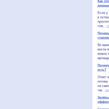
Как сп
домаш
Если у
в путеш
прочтит
том,...
>
Почему
станов
Во вре
могли в
можно 
ирландс
Почему
есть?
Ответ н
потому 
на само
так...
>>
Зелёны
эффек