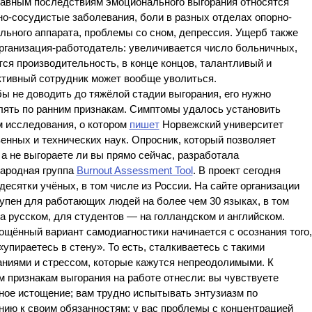
вным последствиям эмоционального выгорания относятся
о-сосудистые заболевания, боли в разных отделах опорно-
льного аппарата, проблемы со сном, депрессия. Ущерб также
рганизация-работодатель: увеличивается число больничных,
ся производительность, в конце концов, талантливый и
ктивный сотрудник может вообще уволиться.
 не доводить до тяжёлой стадии выгорания, его нужно
лять по ранним признакам. Симптомы удалось установить
м исследования, о котором
пишет
Норвежский университет
енных и технических наук. Опросник, который позволяет
 а не выгораете ли вы прямо сейчас, разработала
ародная группа
Burnout Assessment Tool
. В проект сегодня
десятки учёных, в том числе из России. На сайте организации
упен для работающих людей на более чем 30 языках, в том
а русском, для студентов — на голландском и английском.
ённый вариант самодиагностики начинается с осознания того,
«упираетесь в стену». То есть, сталкиваетесь с такими
аниями и стрессом, которые кажутся непреодолимыми. К
 признакам выгорания на работе отнесли: вы чувствуете
ное истощение; вам трудно испытывать энтузиазм по
нию к своим обязанностям; у вас проблемы с концентрацией