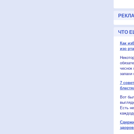
РЕКЛ
ЧТО Е
Как из
изо рт
Некото
обязат
чеснок 
запахи 
7 сове
блестя
Вот был
выгляд
Есть не
каждодн
Сдержи
здоров