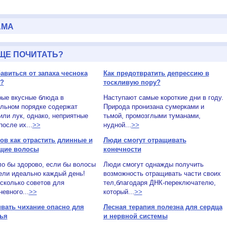
АМА
ЩЕ ПОЧИТАТЬ?
бавиться от запаха чеснока
Как предотвратить депрессию в
а?
тоскливую пору?
рые вкусные блюда в
Наступают самые короткие дни в году.
ельном порядке содержат
Природа пронизана сумерками и
или лук, однако, неприятные
тьмой, промозглыми туманами,
после их...
>>
нудной...
>>
тов как отрастить длинные и
Люди смогут отращивать
щие волосы
конечности
о бы здорово, если бы волосы
Люди смогут однажды получить
ели идеально каждый день!
возможность отращивать части своих
сколько советов для
тел,благодаря ДНК-переключателю,
евного...
>>
который...
>>
вать чихание опасно для
Лесная терапия полезна для сердца
ья
и нервной системы