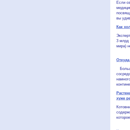
Если о
медици
посвящ
вы удив
Как хо
Экспер
3 млрд 
мира) н
Откуда
Больша
сосредо
намног
контине
Растен
хуже р
Котовни
содерж
которое